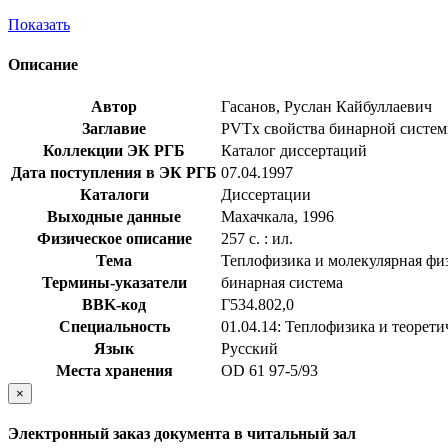
Показать
Описание
Автор
Гасанов, Руслан Кайбуллаевич
Заглавие
PVTx свойства бинарной системы 
Коллекции ЭК РГБ
Каталог диссертаций
Дата поступления в ЭК РГБ
07.04.1997
Каталоги
Диссертации
Выходные данные
Махачкала, 1996
Физическое описание
257 с. : ил.
Тема
Теплофизика и молекулярная фи
Термины-указатели
бинарная система
BBK-код
Г534.802,0
Специальность
01.04.14: Теплофизика и теорети
Язык
Русский
Места хранения
OD 61 97-5/93
×
Электронный заказ документа в читальный зал