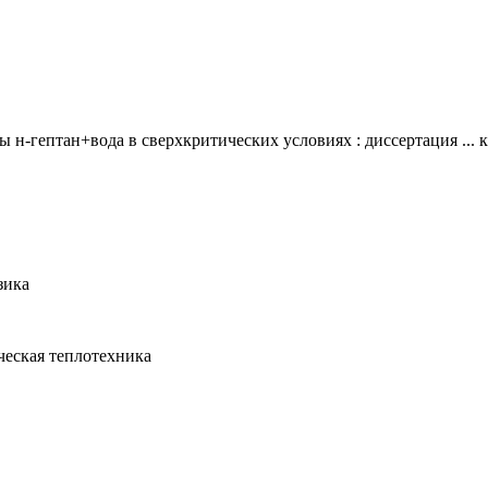
н-гептан+вода в сверхкритических условиях : диссертация ... к
зика
ческая теплотехника