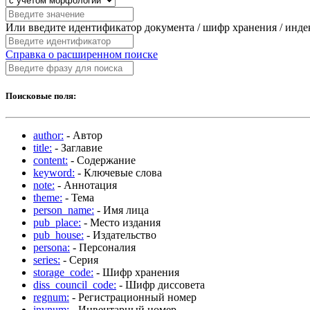
Или введите идентификатор документа / шифр хранения / инд
Справка о расширенном поиске
Поисковые поля:
author:
- Автор
title:
- Заглавие
content:
- Содержание
keyword:
- Ключевые слова
note:
- Аннотация
theme:
- Тема
person_name:
- Имя лица
pub_place:
- Место издания
pub_house:
- Издательство
persona:
- Персоналия
series:
- Серия
storage_code:
- Шифр хранения
diss_council_code:
- Шифр диссовета
regnum:
- Регистрационный номер
invnum:
- Инвентарный номер