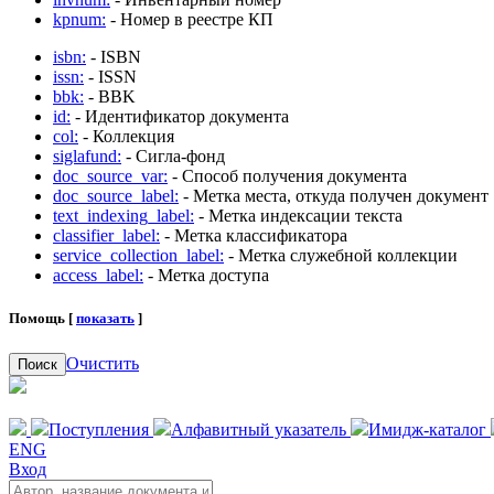
kpnum:
- Номер в реестре КП
isbn:
- ISBN
issn:
- ISSN
bbk:
- BBK
id:
- Идентификатор документа
col:
- Коллекция
siglafund:
- Сигла-фонд
doc_source_var:
- Способ получения документа
doc_source_label:
- Метка места, откуда получен документ
text_indexing_label:
- Метка индексации текста
classifier_label:
- Метка классификатора
service_collection_label:
- Метка служебной коллекции
access_label:
- Метка доступа
Помощь [
показать
]
Очистить
Поиск
Поступления
Алфавитный указатель
Имидж-каталог
ENG
Вход