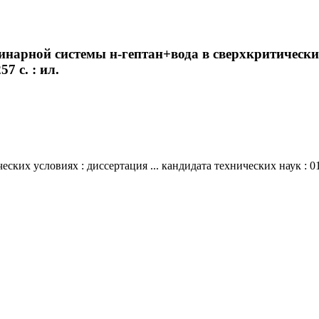
инарной системы н-гептан+вода в сверхкритических
7 с. : ил.
х условиях : диссертация ... кандидата технических наук : 01.04