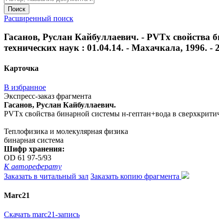
Поиск
Расширенный поиск
Гасанов, Руслан Кайбуллаевич. - PVTx свойства б
технических наук : 01.04.14. - Махачкала, 1996. - 25
Карточка
В избранное
Экспресс-заказ фрагмента
Гасанов, Руслан Кайбуллаевич.
PVTx свойства бинарной системы н-гептан+вода в сверхкритически
Теплофизика и молекулярная физика
бинарная система
Шифр хранения:
OD 61 97-5/93
К автореферату
Заказать в читальный зал
Заказать копию фрагмента
Marc21
Скачать marc21-запись