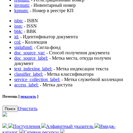
invnum:
- Инвентарный номер
kpnum:
- Номер в реестре КП
isbn:
- ISBN
issn:
- ISSN
bbk:
- BBK
id:
- Идентификатор документа
col:
- Коллекция
siglafund:
- Сигла-фонд
doc_source_var:
- Способ получения документа
doc_source_label:
- Метка места, откуда получен
документ
text_indexing_label:
- Метка индексации текста
classifier_label:
- Метка классификатора
service_collection_label:
- Метка служебной коллекции
access_label:
- Метка доступа
Помощь [
показать
]
Очистить
Поиск
Поступления
Алфавитный указатель
Имидж-
каталог
Сетевые ресурсы