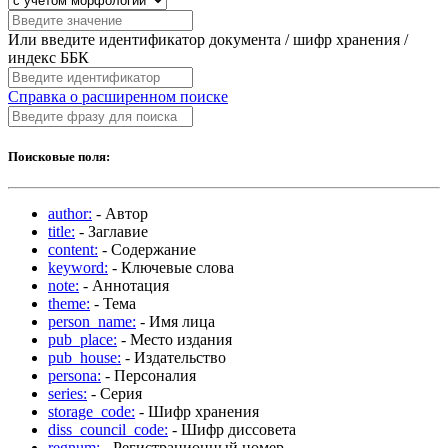
Или введите идентификатор документа / шифр хранения /
индекс ББК
Справка о расширенном поиске
Поисковые поля:
author:
- Автор
title:
- Заглавие
content:
- Содержание
keyword:
- Ключевые слова
note:
- Аннотация
theme:
- Тема
person_name:
- Имя лица
pub_place:
- Место издания
pub_house:
- Издательство
persona:
- Персоналия
series:
- Серия
storage_code:
- Шифр хранения
diss_council_code:
- Шифр диссовета
regnum:
- Регистрационный номер