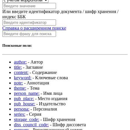
Или введите идентификатор документа / шифр хранения /
индекс ББК
Справка о расширенном поиске
Поисковые поля:
author:
- Автор
title:
- Заглавие
content:
- Содержание
keyword:
- Ключевые слова
note:
- Аннотация
theme:
- Тема
person_name:
- Имя лица
pub_place:
- Место издания
pub_house:
- Издательство
persona:
- Персоналия
series:
- Серия
storage_code:
- Шифр хранения
diss_council_code:
- Шифр диссовета
regnum:
- Регистрационный номер