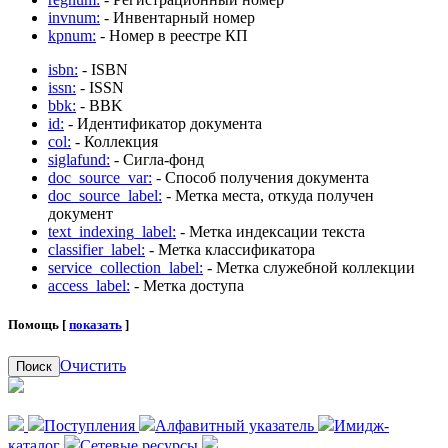
invnum:
- Инвентарный номер
kpnum:
- Номер в реестре КП
isbn:
- ISBN
issn:
- ISSN
bbk:
- BBK
id:
- Идентификатор документа
col:
- Коллекция
siglafund:
- Сигла-фонд
doc_source_var:
- Способ получения документа
doc_source_label:
- Метка места, откуда получен
документ
text_indexing_label:
- Метка индексации текста
classifier_label:
- Метка классификатора
service_collection_label:
- Метка служебной коллекции
access_label:
- Метка доступа
Помощь [
показать
]
Очистить
Поиск
Поступления
Алфавитный указатель
Имидж-
каталог
Сетевые ресурсы