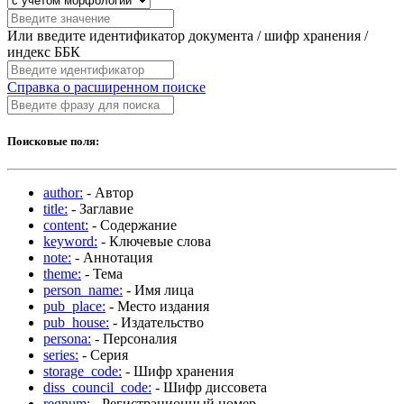
Или введите идентификатор документа / шифр хранения /
индекс ББК
Справка о расширенном поиске
Поисковые поля:
author:
- Автор
title:
- Заглавие
content:
- Содержание
keyword:
- Ключевые слова
note:
- Аннотация
theme:
- Тема
person_name:
- Имя лица
pub_place:
- Место издания
pub_house:
- Издательство
persona:
- Персоналия
series:
- Серия
storage_code:
- Шифр хранения
diss_council_code:
- Шифр диссовета
regnum:
- Регистрационный номер