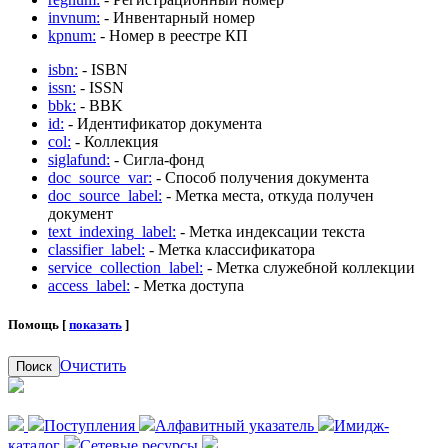
invnum:
- Инвентарный номер
kpnum:
- Номер в реестре КП
isbn:
- ISBN
issn:
- ISSN
bbk:
- BBK
id:
- Идентификатор документа
col:
- Коллекция
siglafund:
- Сигла-фонд
doc_source_var:
- Способ получения документа
doc_source_label:
- Метка места, откуда получен
документ
text_indexing_label:
- Метка индексации текста
classifier_label:
- Метка классификатора
service_collection_label:
- Метка служебной коллекции
access_label:
- Метка доступа
Помощь [
показать
]
Очистить
Поиск
Поступления
Алфавитный указатель
Имидж-
каталог
Сетевые ресурсы