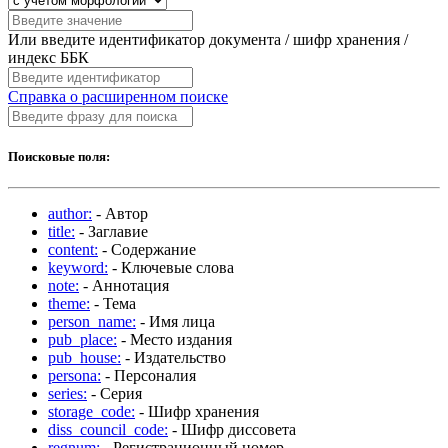
Или введите идентификатор документа / шифр хранения /
индекс ББК
Справка о расширенном поиске
Поисковые поля:
author:
- Автор
title:
- Заглавие
content:
- Содержание
keyword:
- Ключевые слова
note:
- Аннотация
theme:
- Тема
person_name:
- Имя лица
pub_place:
- Место издания
pub_house:
- Издательство
persona:
- Персоналия
series:
- Серия
storage_code:
- Шифр хранения
diss_council_code:
- Шифр диссовета
regnum:
- Регистрационный номер