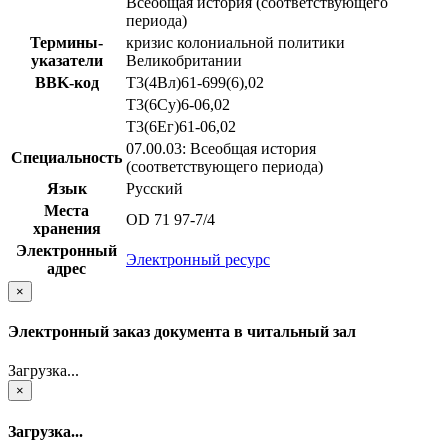
Всеобщая история (соответствующего
периода)
Термины-
кризис колониальной политики
указатели
Великобритании
BBK-код
Т3(4Вл)61-699(6),02
Т3(6Су)6-06,02
Т3(6Ег)61-06,02
07.00.03: Всеобщая история
Специальность
(соответствующего периода)
Язык
Русский
Места
OD 71 97-7/4
хранения
Электронный
Электронный ресурс
адрес
×
Электронный заказ документа в читальный зал
Загрузка...
×
Загрузка...