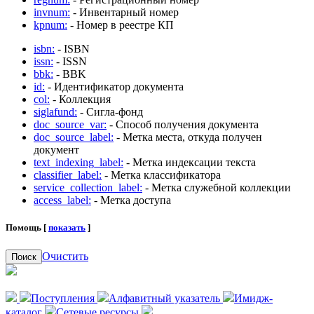
invnum:
- Инвентарный номер
kpnum:
- Номер в реестре КП
isbn:
- ISBN
issn:
- ISSN
bbk:
- BBK
id:
- Идентификатор документа
col:
- Коллекция
siglafund:
- Сигла-фонд
doc_source_var:
- Способ получения документа
doc_source_label:
- Метка места, откуда получен
документ
text_indexing_label:
- Метка индексации текста
classifier_label:
- Метка классификатора
service_collection_label:
- Метка служебной коллекции
access_label:
- Метка доступа
Помощь [
показать
]
Очистить
Поиск
Поступления
Алфавитный указатель
Имидж-
каталог
Сетевые ресурсы