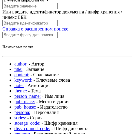
Или введите идентификатор документа / шифр хранения /
индекс ББК
Справка о расширенном поиске
Поисковые поля:
author:
- Автор
title:
- Заглавие
content:
- Содержание
keyword:
- Ключевые слова
note:
- Аннотация
theme:
- Тема
person_name:
- Имя лица
pub_place:
- Место издания
pub_house:
- Издательство
persona:
- Персоналия
series:
- Серия
storage_code:
- Шифр хранения
diss_council_code:
- Шифр диссовета
regnum:
- Регистрационный номер