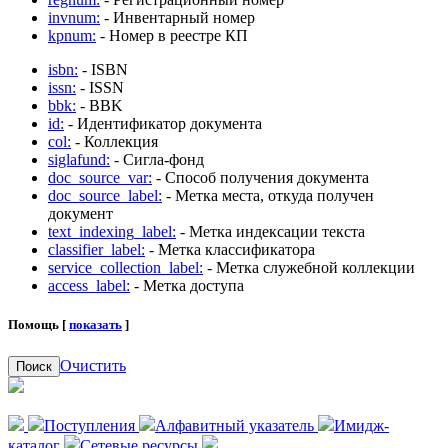
invnum:
- Инвентарный номер
kpnum:
- Номер в реестре КП
isbn:
- ISBN
issn:
- ISSN
bbk:
- BBK
id:
- Идентификатор документа
col:
- Коллекция
siglafund:
- Сигла-фонд
doc_source_var:
- Способ получения документа
doc_source_label:
- Метка места, откуда получен
документ
text_indexing_label:
- Метка индексации текста
classifier_label:
- Метка классификатора
service_collection_label:
- Метка служебной коллекции
access_label:
- Метка доступа
Помощь [
показать
]
Очистить
Поиск
Поступления
Алфавитный указатель
Имидж-
каталог
Сетевые ресурсы