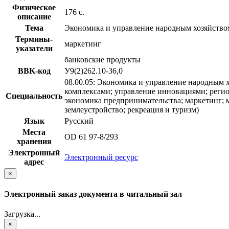
Физическое
176 с.
описание
Тема
Экономика и управление народным хозяйство
Термины-
маркетинг
указатели
банковские продукты
BBK-код
У9(2)262.10-36,0
08.00.05: Экономика и управление народным х
комплексами; управление инновациями; регио
Специальность
экономика предпринимательства; маркетинг; м
землеустройство; рекреация и туризм)
Язык
Русский
Места
OD 61 97-8/293
хранения
Электронный
Электронный ресурс
адрес
×
Электронный заказ документа в читальный зал
Загрузка...
×