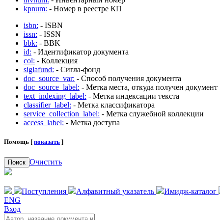
kpnum:
- Номер в реестре КП
isbn:
- ISBN
issn:
- ISSN
bbk:
- BBK
id:
- Идентификатор документа
col:
- Коллекция
siglafund:
- Сигла-фонд
doc_source_var:
- Способ получения документа
doc_source_label:
- Метка места, откуда получен документ
text_indexing_label:
- Метка индексации текста
classifier_label:
- Метка классификатора
service_collection_label:
- Метка служебной коллекции
access_label:
- Метка доступа
Помощь [
показать
]
Очистить
Поиск
Поступления
Алфавитный указатель
Имидж-каталог
ENG
Вход