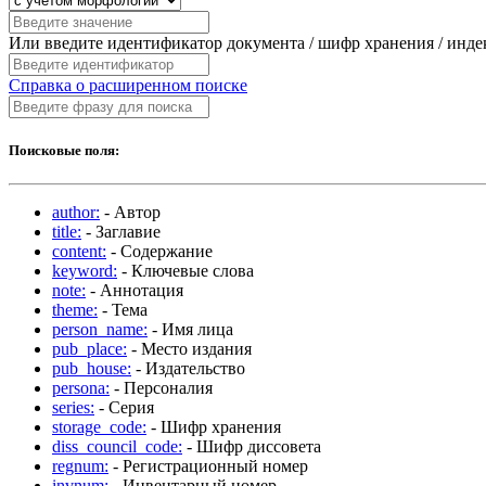
Или введите идентификатор документа / шифр хранения / инд
Справка о расширенном поиске
Поисковые поля:
author:
- Автор
title:
- Заглавие
content:
- Содержание
keyword:
- Ключевые слова
note:
- Аннотация
theme:
- Тема
person_name:
- Имя лица
pub_place:
- Место издания
pub_house:
- Издательство
persona:
- Персоналия
series:
- Серия
storage_code:
- Шифр хранения
diss_council_code:
- Шифр диссовета
regnum:
- Регистрационный номер
invnum:
- Инвентарный номер