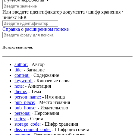
Или введите идентификатор документа / шифр хранения /
индекс ББК
Справка о расширенном поиске
Поисковые поля:
author:
- Автор
title:
- Заглавие
content:
- Содержание
keyword:
- Ключевые слова
note:
- Аннотация
theme:
- Тема
person_name:
- Имя лица
pub_place:
- Место издания
pub_house:
- Издательство
persona:
- Персоналия
series:
- Серия
storage_code:
- Шифр хранения
diss_council_code:
- Шифр диссовета
regnum:
- Регистрационный номер