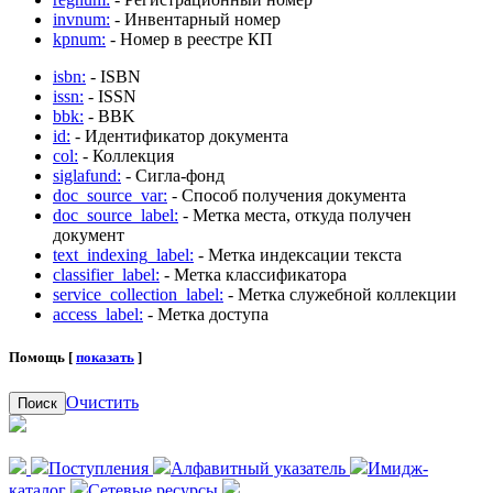
invnum:
- Инвентарный номер
kpnum:
- Номер в реестре КП
isbn:
- ISBN
issn:
- ISSN
bbk:
- BBK
id:
- Идентификатор документа
col:
- Коллекция
siglafund:
- Сигла-фонд
doc_source_var:
- Способ получения документа
doc_source_label:
- Метка места, откуда получен
документ
text_indexing_label:
- Метка индексации текста
classifier_label:
- Метка классификатора
service_collection_label:
- Метка служебной коллекции
access_label:
- Метка доступа
Помощь [
показать
]
Очистить
Поиск
Поступления
Алфавитный указатель
Имидж-
каталог
Сетевые ресурсы