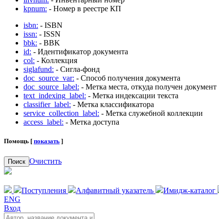
kpnum:
- Номер в реестре КП
isbn:
- ISBN
issn:
- ISSN
bbk:
- BBK
id:
- Идентификатор документа
col:
- Коллекция
siglafund:
- Сигла-фонд
doc_source_var:
- Способ получения документа
doc_source_label:
- Метка места, откуда получен документ
text_indexing_label:
- Метка индексации текста
classifier_label:
- Метка классификатора
service_collection_label:
- Метка служебной коллекции
access_label:
- Метка доступа
Помощь [
показать
]
Очистить
Поиск
Поступления
Алфавитный указатель
Имидж-каталог
ENG
Вход