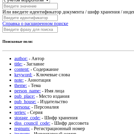
Или введите идентификатор документа / шифр хранения / инд
Справка о расширенном поиске
Поисковые поля:
author:
- Автор
title:
- Заглавие
content:
- Содержание
keyword:
- Ключевые слова
note:
- Аннотация
theme:
- Тема
person_name:
- Имя лица
pub_place:
- Место издания
pub_house:
- Издательство
persona:
- Персоналия
series:
- Серия
storage_code:
- Шифр хранения
diss_council_code:
- Шифр диссовета
regnum:
- Регистрационный номер
invnum:
- Инвентарный номер