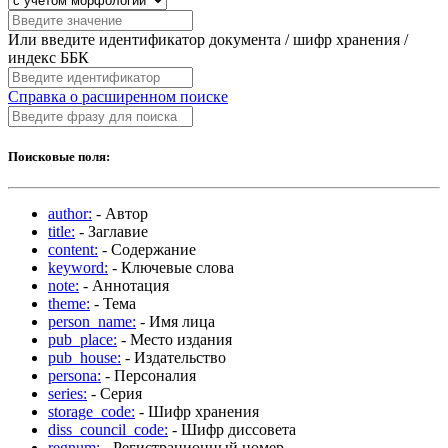
Или введите идентификатор документа / шифр хранения /
индекс ББК
Справка о расширенном поиске
Поисковые поля:
author:
- Автор
title:
- Заглавие
content:
- Содержание
keyword:
- Ключевые слова
note:
- Аннотация
theme:
- Тема
person_name:
- Имя лица
pub_place:
- Место издания
pub_house:
- Издательство
persona:
- Персоналия
series:
- Серия
storage_code:
- Шифр хранения
diss_council_code:
- Шифр диссовета
regnum:
- Регистрационный номер