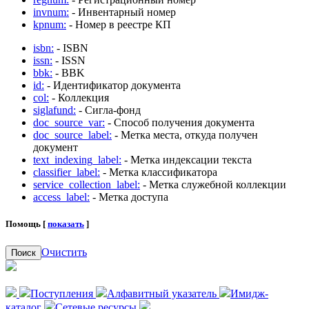
invnum:
- Инвентарный номер
kpnum:
- Номер в реестре КП
isbn:
- ISBN
issn:
- ISSN
bbk:
- BBK
id:
- Идентификатор документа
col:
- Коллекция
siglafund:
- Сигла-фонд
doc_source_var:
- Способ получения документа
doc_source_label:
- Метка места, откуда получен
документ
text_indexing_label:
- Метка индексации текста
classifier_label:
- Метка классификатора
service_collection_label:
- Метка служебной коллекции
access_label:
- Метка доступа
Помощь [
показать
]
Очистить
Поиск
Поступления
Алфавитный указатель
Имидж-
каталог
Сетевые ресурсы