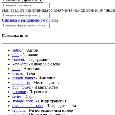
Или введите идентификатор документа / шифр хранения / инд
Справка о расширенном поиске
Поисковые поля:
author:
- Автор
title:
- Заглавие
content:
- Содержание
keyword:
- Ключевые слова
note:
- Аннотация
theme:
- Тема
person_name:
- Имя лица
pub_place:
- Место издания
pub_house:
- Издательство
persona:
- Персоналия
series:
- Серия
storage_code:
- Шифр хранения
diss_council_code:
- Шифр диссовета
regnum:
- Регистрационный номер
invnum:
- Инвентарный номер