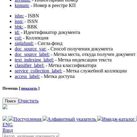
kpnum:
- Номер в реестре КП
isbn:
- ISBN
issn:
- ISSN
bbk:
- BBK
id:
- Идентификатор документа
col:
- Коллекция
siglafund:
- Сигла-фонд
doc_source_var:
- Способ получения документа
doc_source_label:
- Метка места, откуда получен документ
text_indexing_label:
- Метка индексации текста
classifier_label:
- Метка классификатора
service_collection_label:
- Метка служебной коллекции
access_label:
- Метка доступа
Помощь [
показать
]
Очистить
Поиск
Поступления
Алфавитный указатель
Имидж-каталог
ENG
Вход