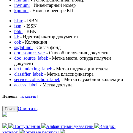
invnum:
- Инвентарный номер
kpnum:
- Номер в реестре КП
isbn:
- ISBN
issn:
- ISSN
bbk:
- BBK
id:
- Идентификатор документа
col:
- Коллекция
siglafund:
- Сигла-фонд
doc_source_var:
- Способ получения документа
doc_source_label:
- Метка места, откуда получен
документ
text_indexing_label:
- Метка индексации текста
classifier_label:
- Метка классификатора
service_collection_label:
- Метка служебной коллекции
access_label:
- Метка доступа
Помощь [
показать
]
Очистить
Поиск
Поступления
Алфавитный указатель
Имидж-
каталог
Сетевые ресурсы