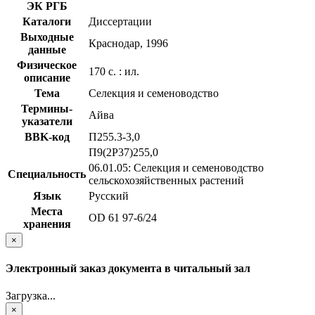
ЭК РГБ
Каталоги
Диссертации
Выходные
Краснодар, 1996
данные
Физическое
170 с. : ил.
описание
Тема
Селекция и семеноводство
Термины-
Айва
указатели
BBK-код
П255.3-3,0
П9(2Р37)255,0
06.01.05: Селекция и семеноводство
Специальность
сельскохозяйственных растений
Язык
Русский
Места
OD 61 97-6/24
хранения
×
Электронный заказ документа в читальный зал
Загрузка...
×