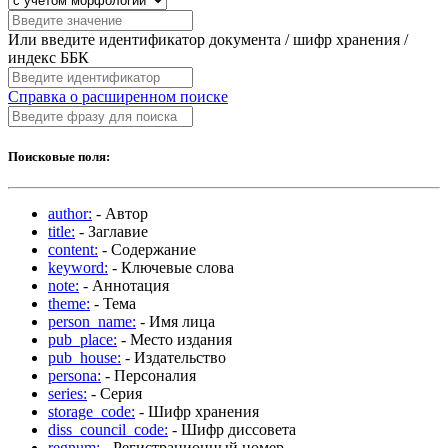
Или введите идентификатор документа / шифр хранения /
индекс ББК
Справка о расширенном поиске
Поисковые поля:
author:
- Автор
title:
- Заглавие
content:
- Содержание
keyword:
- Ключевые слова
note:
- Аннотация
theme:
- Тема
person_name:
- Имя лица
pub_place:
- Место издания
pub_house:
- Издательство
persona:
- Персоналия
series:
- Серия
storage_code:
- Шифр хранения
diss_council_code:
- Шифр диссовета
regnum:
- Регистрационный номер