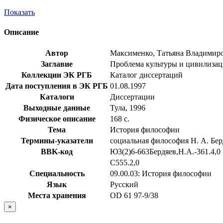
Показать
Описание
Автор
Максименко, Татьяна Владимир
Заглавие
Проблема культуры и цивилизации
Коллекции ЭК РГБ
Каталог диссертаций
Дата поступления в ЭК РГБ
01.08.1997
Каталоги
Диссертации
Выходные данные
Тула, 1996
Физическое описание
168 с.
Тема
История философии
Термины-указатели
социальная философия Н. А. Бер
BBK-код
Ю3(2)6-663Бердяев,Н.А.-361.4,0
С555.2,0
Специальность
09.00.03: История философии
Язык
Русский
Места хранения
OD 61 97-9/38
×