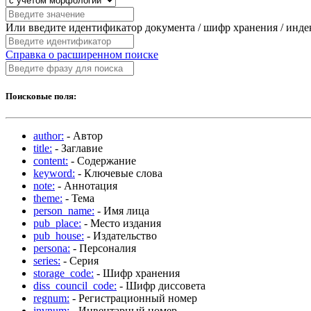
Или введите идентификатор документа / шифр хранения / инд
Справка о расширенном поиске
Поисковые поля:
author:
- Автор
title:
- Заглавие
content:
- Содержание
keyword:
- Ключевые слова
note:
- Аннотация
theme:
- Тема
person_name:
- Имя лица
pub_place:
- Место издания
pub_house:
- Издательство
persona:
- Персоналия
series:
- Серия
storage_code:
- Шифр хранения
diss_council_code:
- Шифр диссовета
regnum:
- Регистрационный номер
invnum:
- Инвентарный номер