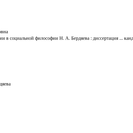
овна
 в социальной философии Н. А. Бердяева : диссертация ... канд
дяева