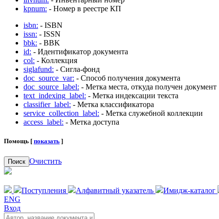
kpnum:
- Номер в реестре КП
isbn:
- ISBN
issn:
- ISSN
bbk:
- BBK
id:
- Идентификатор документа
col:
- Коллекция
siglafund:
- Сигла-фонд
doc_source_var:
- Способ получения документа
doc_source_label:
- Метка места, откуда получен документ
text_indexing_label:
- Метка индексации текста
classifier_label:
- Метка классификатора
service_collection_label:
- Метка служебной коллекции
access_label:
- Метка доступа
Помощь [
показать
]
Очистить
Поиск
Поступления
Алфавитный указатель
Имидж-каталог
ENG
Вход