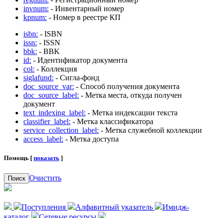
invnum:
- Инвентарный номер
kpnum:
- Номер в реестре КП
isbn:
- ISBN
issn:
- ISSN
bbk:
- BBK
id:
- Идентификатор документа
col:
- Коллекция
siglafund:
- Сигла-фонд
doc_source_var:
- Способ получения документа
doc_source_label:
- Метка места, откуда получен
документ
text_indexing_label:
- Метка индексации текста
classifier_label:
- Метка классификатора
service_collection_label:
- Метка служебной коллекции
access_label:
- Метка доступа
Помощь [
показать
]
Очистить
Поиск
Поступления
Алфавитный указатель
Имидж-
каталог
Сетевые ресурсы