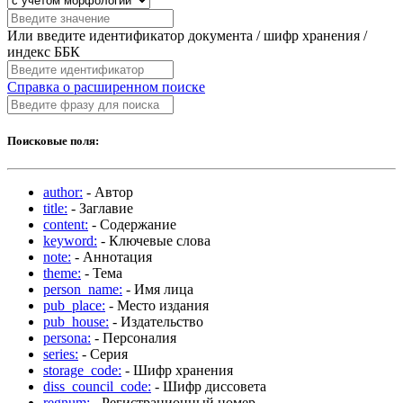
Или введите идентификатор документа / шифр хранения /
индекс ББК
Справка о расширенном поиске
Поисковые поля:
author:
- Автор
title:
- Заглавие
content:
- Содержание
keyword:
- Ключевые слова
note:
- Аннотация
theme:
- Тема
person_name:
- Имя лица
pub_place:
- Место издания
pub_house:
- Издательство
persona:
- Персоналия
series:
- Серия
storage_code:
- Шифр хранения
diss_council_code:
- Шифр диссовета
regnum:
- Регистрационный номер