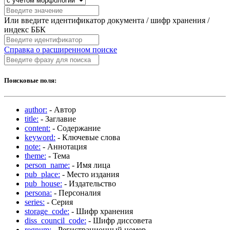
Или введите идентификатор документа / шифр хранения /
индекс ББК
Справка о расширенном поиске
Поисковые поля:
author:
- Автор
title:
- Заглавие
content:
- Содержание
keyword:
- Ключевые слова
note:
- Аннотация
theme:
- Тема
person_name:
- Имя лица
pub_place:
- Место издания
pub_house:
- Издательство
persona:
- Персоналия
series:
- Серия
storage_code:
- Шифр хранения
diss_council_code:
- Шифр диссовета
regnum:
- Регистрационный номер