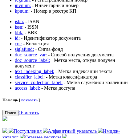
invnum:
- Инвентарный номер
kpnum:
- Номер в реестре КП
isbn:
- ISBN
issn:
- ISSN
bbk:
- BBK
id:
- Идентификатор документа
col:
- Коллекция
siglafund:
- Сигла-фонд
doc_source_var:
- Способ получения документа
doc_source_label:
- Метка места, откуда получен
документ
text_indexing_label:
- Метка индексации текста
classifier_label:
- Метка классификатора
service_collection_label:
- Метка служебной коллекции
access_label:
- Метка доступа
Помощь [
показать
]
Очистить
Поиск
Поступления
Алфавитный указатель
Имидж-
каталог
Сетевые ресурсы