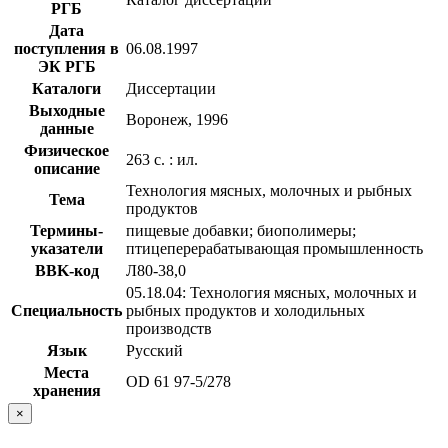
РГБ
Дата
поступления в
06.08.1997
ЭК РГБ
Каталоги
Диссертации
Выходные
Воронеж, 1996
данные
Физическое
263 с. : ил.
описание
Технология мясных, молочных и рыбных
Тема
продуктов
Термины-
пищевые добавки; биополимеры;
указатели
птицеперерабатывающая промышленность
BBK-код
Л80-38,0
05.18.04: Технология мясных, молочных и
Специальность
рыбных продуктов и холодильных
производств
Язык
Русский
Места
OD 61 97-5/278
хранения
×