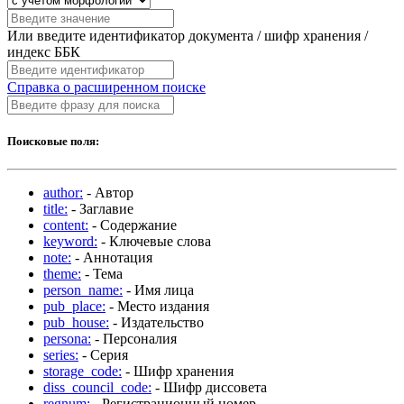
Или введите идентификатор документа / шифр хранения /
индекс ББК
Справка о расширенном поиске
Поисковые поля:
author:
- Автор
title:
- Заглавие
content:
- Содержание
keyword:
- Ключевые слова
note:
- Аннотация
theme:
- Тема
person_name:
- Имя лица
pub_place:
- Место издания
pub_house:
- Издательство
persona:
- Персоналия
series:
- Серия
storage_code:
- Шифр хранения
diss_council_code:
- Шифр диссовета
regnum:
- Регистрационный номер