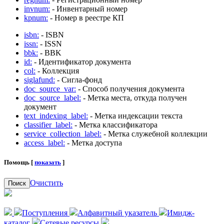
invnum:
- Инвентарный номер
kpnum:
- Номер в реестре КП
isbn:
- ISBN
issn:
- ISSN
bbk:
- BBK
id:
- Идентификатор документа
col:
- Коллекция
siglafund:
- Сигла-фонд
doc_source_var:
- Способ получения документа
doc_source_label:
- Метка места, откуда получен
документ
text_indexing_label:
- Метка индексации текста
classifier_label:
- Метка классификатора
service_collection_label:
- Метка служебной коллекции
access_label:
- Метка доступа
Помощь [
показать
]
Очистить
Поиск
Поступления
Алфавитный указатель
Имидж-
каталог
Сетевые ресурсы