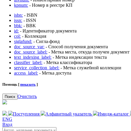
kpnum:
- Номер в реестре КП
isbn:
- ISBN
issn:
- ISSN
bbk:
- BBK
id:
- Идентификатор документа
col:
- Коллекция
siglafund:
- Сигла-фонд
doc_source_var:
- Способ получения документа
doc_source_label:
- Метка места, откуда получен документ
text_indexing_label:
- Метка индексации текста
classifier_label:
- Метка классификатора
service_collection_label:
- Метка служебной коллекции
access_label:
- Метка доступа
Помощь [
показать
]
Очистить
Поиск
Поступления
Алфавитный указатель
Имидж-каталог
ENG
Вход