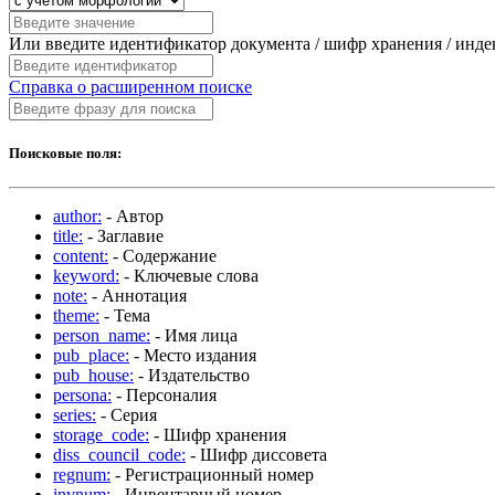
Или введите идентификатор документа / шифр хранения / инд
Справка о расширенном поиске
Поисковые поля:
author:
- Автор
title:
- Заглавие
content:
- Содержание
keyword:
- Ключевые слова
note:
- Аннотация
theme:
- Тема
person_name:
- Имя лица
pub_place:
- Место издания
pub_house:
- Издательство
persona:
- Персоналия
series:
- Серия
storage_code:
- Шифр хранения
diss_council_code:
- Шифр диссовета
regnum:
- Регистрационный номер
invnum:
- Инвентарный номер