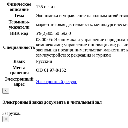
Физическое
135 с. : ил.
описание
Тема
Экономика и управление народным хозяйство
Термины-
маркетинговая деятельность; металлургическ
указатели
BBK-код
У9(2)305.50-592,0
08.00.05: Экономика и управление народным х
комплексами; управление инновациями; регио
Специальность
экономика предпринимательства; маркетинг; м
землеустройство; рекреация и туризм)
Язык
Русский
Места
OD 61 97-8/152
хранения
Электронный
Электронный ресурс
адрес
×
Электронный заказ документа в читальный зал
Загрузка...
×