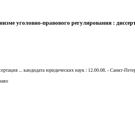
зме уголовно-правового регулирования : диссертац
тация ... кандидата юридических наук : 12.00.08. - Санкт-Петерб
раво