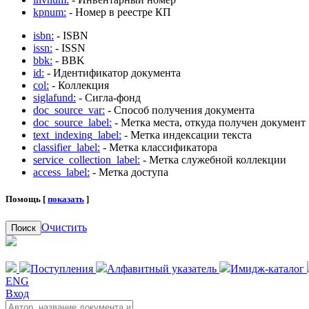
kpnum:
- Номер в реестре КП
isbn:
- ISBN
issn:
- ISSN
bbk:
- BBK
id:
- Идентификатор документа
col:
- Коллекция
siglafund:
- Сигла-фонд
doc_source_var:
- Способ получения документа
doc_source_label:
- Метка места, откуда получен документ
text_indexing_label:
- Метка индексации текста
classifier_label:
- Метка классификатора
service_collection_label:
- Метка служебной коллекции
access_label:
- Метка доступа
Помощь [
показать
]
Очистить
Поиск
Поступления
Алфавитный указатель
Имидж-каталог
ENG
Вход