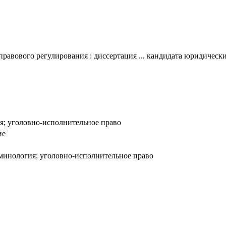
авового регулирования : диссертация ... кандидата юридических
я; уголовно-исполнительное право
ие
иминология; уголовно-исполнительное право