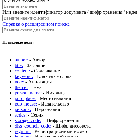
Или введите идентификатор документа / шифр хранения / инд
Справка о расширенном поиске
Поисковые поля:
author:
- Автор
title:
- Заглавие
content:
- Содержание
keyword:
- Ключевые слова
note:
- Аннотация
theme:
- Тема
person_name:
- Имя лица
pub_place:
- Место издания
pub_house:
- Издательство
persona:
- Персоналия
series:
- Серия
storage_code:
- Шифр хранения
diss_council_code:
- Шифр диссовета
regnum:
- Регистрационный номер
invnum:
- Инвентарный номер