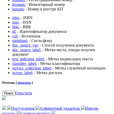
invnum:
- Инвентарный номер
kpnum:
- Номер в реестре КП
isbn:
- ISBN
issn:
- ISSN
bbk:
- BBK
id:
- Идентификатор документа
col:
- Коллекция
siglafund:
- Сигла-фонд
doc_source_var:
- Способ получения документа
doc_source_label:
- Метка места, откуда получен
документ
text_indexing_label:
- Метка индексации текста
classifier_label:
- Метка классификатора
service_collection_label:
- Метка служебной коллекции
access_label:
- Метка доступа
Помощь [
показать
]
Очистить
Поиск
Поступления
Алфавитный указатель
Имидж-
каталог
Сетевые ресурсы