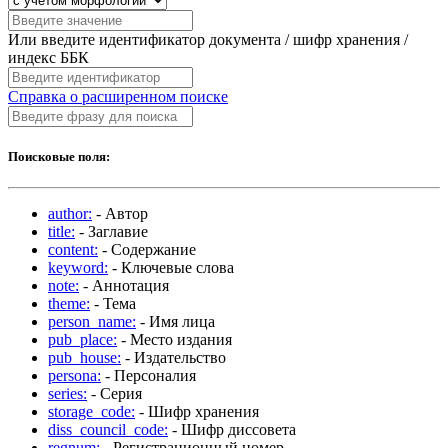
Или введите идентификатор документа / шифр хранения /
индекс ББК
Справка о расширенном поиске
Поисковые поля:
author:
- Автор
title:
- Заглавие
content:
- Содержание
keyword:
- Ключевые слова
note:
- Аннотация
theme:
- Тема
person_name:
- Имя лица
pub_place:
- Место издания
pub_house:
- Издательство
persona:
- Персоналия
series:
- Серия
storage_code:
- Шифр хранения
diss_council_code:
- Шифр диссовета
regnum:
- Регистрационный номер