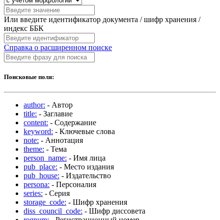
Или введите идентификатор документа / шифр хранения /
индекс ББК
Справка о расширенном поиске
Поисковые поля:
author:
- Автор
title:
- Заглавие
content:
- Содержание
keyword:
- Ключевые слова
note:
- Аннотация
theme:
- Тема
person_name:
- Имя лица
pub_place:
- Место издания
pub_house:
- Издательство
persona:
- Персоналия
series:
- Серия
storage_code:
- Шифр хранения
diss_council_code:
- Шифр диссовета
regnum:
- Регистрационный номер