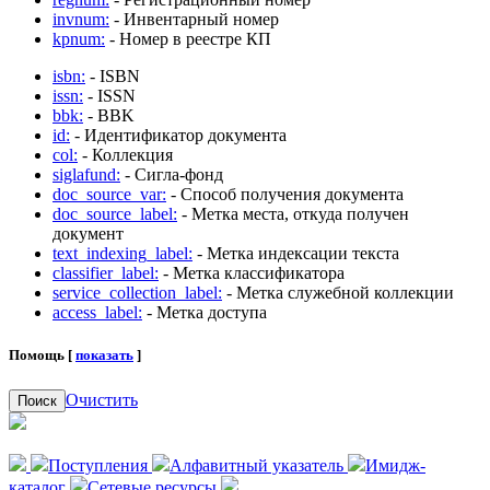
invnum:
- Инвентарный номер
kpnum:
- Номер в реестре КП
isbn:
- ISBN
issn:
- ISSN
bbk:
- BBK
id:
- Идентификатор документа
col:
- Коллекция
siglafund:
- Сигла-фонд
doc_source_var:
- Способ получения документа
doc_source_label:
- Метка места, откуда получен
документ
text_indexing_label:
- Метка индексации текста
classifier_label:
- Метка классификатора
service_collection_label:
- Метка служебной коллекции
access_label:
- Метка доступа
Помощь [
показать
]
Очистить
Поиск
Поступления
Алфавитный указатель
Имидж-
каталог
Сетевые ресурсы