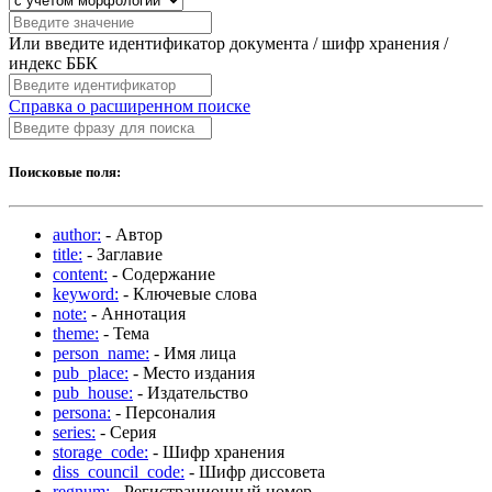
Или введите идентификатор документа / шифр хранения /
индекс ББК
Справка о расширенном поиске
Поисковые поля:
author:
- Автор
title:
- Заглавие
content:
- Содержание
keyword:
- Ключевые слова
note:
- Аннотация
theme:
- Тема
person_name:
- Имя лица
pub_place:
- Место издания
pub_house:
- Издательство
persona:
- Персоналия
series:
- Серия
storage_code:
- Шифр хранения
diss_council_code:
- Шифр диссовета
regnum:
- Регистрационный номер