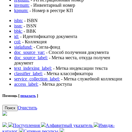
invnum:
- Инвентарный номер
kpnum:
- Номер в реестре КП
isbn:
- ISBN
issn:
- ISSN
bbk:
- BBK
id:
- Идентификатор документа
col:
- Коллекция
siglafund:
- Сигла-фонд
doc_source_var:
- Способ получения документа
doc_source_label:
- Метка места, откуда получен
документ
text_indexing_label:
- Метка индексации текста
classifier_label:
- Метка классификатора
service_collection_label:
- Метка служебной коллекции
access_label:
- Метка доступа
Помощь [
показать
]
Очистить
Поиск
Поступления
Алфавитный указатель
Имидж-
каталог
Сетевые ресурсы