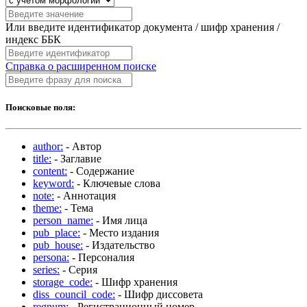
Или введите идентификатор документа / шифр хранения /
индекс ББК
Справка о расширенном поиске
Поисковые поля:
author:
- Автор
title:
- Заглавие
content:
- Содержание
keyword:
- Ключевые слова
note:
- Аннотация
theme:
- Тема
person_name:
- Имя лица
pub_place:
- Место издания
pub_house:
- Издательство
persona:
- Персоналия
series:
- Серия
storage_code:
- Шифр хранения
diss_council_code:
- Шифр диссовета
regnum:
- Регистрационный номер