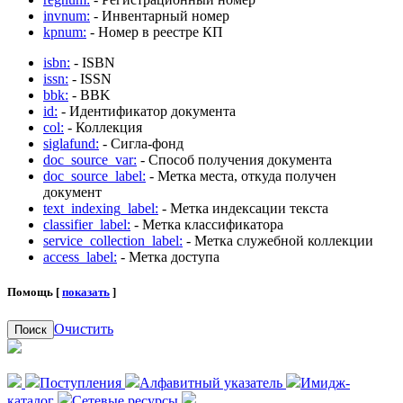
invnum:
- Инвентарный номер
kpnum:
- Номер в реестре КП
isbn:
- ISBN
issn:
- ISSN
bbk:
- BBK
id:
- Идентификатор документа
col:
- Коллекция
siglafund:
- Сигла-фонд
doc_source_var:
- Способ получения документа
doc_source_label:
- Метка места, откуда получен
документ
text_indexing_label:
- Метка индексации текста
classifier_label:
- Метка классификатора
service_collection_label:
- Метка служебной коллекции
access_label:
- Метка доступа
Помощь [
показать
]
Очистить
Поиск
Поступления
Алфавитный указатель
Имидж-
каталог
Сетевые ресурсы