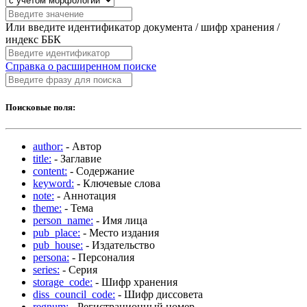
Или введите идентификатор документа / шифр хранения /
индекс ББК
Справка о расширенном поиске
Поисковые поля:
author:
- Автор
title:
- Заглавие
content:
- Содержание
keyword:
- Ключевые слова
note:
- Аннотация
theme:
- Тема
person_name:
- Имя лица
pub_place:
- Место издания
pub_house:
- Издательство
persona:
- Персоналия
series:
- Серия
storage_code:
- Шифр хранения
diss_council_code:
- Шифр диссовета
regnum:
- Регистрационный номер