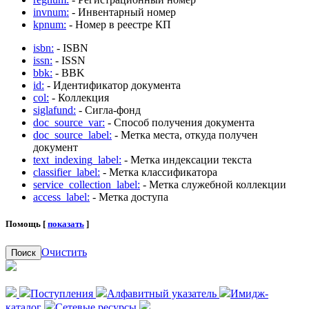
invnum:
- Инвентарный номер
kpnum:
- Номер в реестре КП
isbn:
- ISBN
issn:
- ISSN
bbk:
- BBK
id:
- Идентификатор документа
col:
- Коллекция
siglafund:
- Сигла-фонд
doc_source_var:
- Способ получения документа
doc_source_label:
- Метка места, откуда получен
документ
text_indexing_label:
- Метка индексации текста
classifier_label:
- Метка классификатора
service_collection_label:
- Метка служебной коллекции
access_label:
- Метка доступа
Помощь [
показать
]
Очистить
Поиск
Поступления
Алфавитный указатель
Имидж-
каталог
Сетевые ресурсы