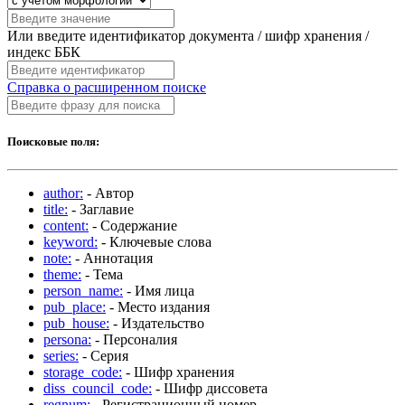
Или введите идентификатор документа / шифр хранения /
индекс ББК
Справка о расширенном поиске
Поисковые поля:
author:
- Автор
title:
- Заглавие
content:
- Содержание
keyword:
- Ключевые слова
note:
- Аннотация
theme:
- Тема
person_name:
- Имя лица
pub_place:
- Место издания
pub_house:
- Издательство
persona:
- Персоналия
series:
- Серия
storage_code:
- Шифр хранения
diss_council_code:
- Шифр диссовета
regnum:
- Регистрационный номер