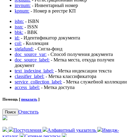
invnum:
- Инвентарный номер
kpnum:
- Номер в реестре КП
isbn:
- ISBN
issn:
- ISSN
bbk:
- BBK
id:
- Идентификатор документа
col:
- Коллекция
siglafund:
- Сигла-фонд
doc_source_var:
- Способ получения документа
doc_source_label:
- Метка места, откуда получен
документ
text_indexing_label:
- Метка индексации текста
classifier_label:
- Метка классификатора
service_collection_label:
- Метка служебной коллекции
access_label:
- Метка доступа
Помощь [
показать
]
Очистить
Поиск
Поступления
Алфавитный указатель
Имидж-
каталог
Сетевые ресурсы