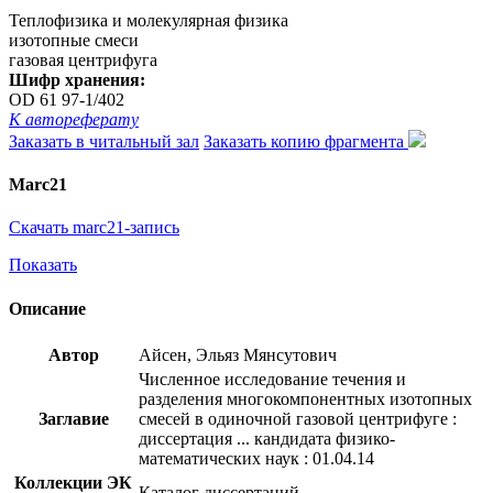
Теплофизика и молекулярная физика
изотопные смеси
газовая центрифуга
Шифр хранения:
OD 61 97-1/402
К автореферату
Заказать в читальный зал
Заказать копию фрагмента
Marc21
Скачать marc21-запись
Показать
Описание
Автор
Айсен, Эльяз Мянсутович
Численное исследование течения и
разделения многокомпонентных изотопных
Заглавие
смесей в одиночной газовой центрифуге :
диссертация ... кандидата физико-
математических наук : 01.04.14
Коллекции ЭК
Каталог диссертаций