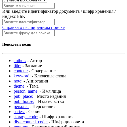
Или введите идентификатор документа / шифр хранения /
индекс ББК
Справка о расширенном поиске
Поисковые поля:
author:
- Автор
title:
- Заглавие
content:
- Содержание
keyword:
- Ключевые слова
note:
- Аннотация
theme:
- Тема
person_name:
- Имя лица
pub_place:
- Место издания
pub_house:
- Издательство
persona:
- Персоналия
series:
- Серия
storage_code:
- Шифр хранения
diss_council_code:
- Шифр диссовета
regnum:
- Регистрационный номер