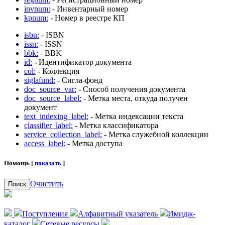
invnum:
- Инвентарный номер
kpnum:
- Номер в реестре КП
isbn:
- ISBN
issn:
- ISSN
bbk:
- BBK
id:
- Идентификатор документа
col:
- Коллекция
siglafund:
- Сигла-фонд
doc_source_var:
- Способ получения документа
doc_source_label:
- Метка места, откуда получен
документ
text_indexing_label:
- Метка индексации текста
classifier_label:
- Метка классификатора
service_collection_label:
- Метка служебной коллекции
access_label:
- Метка доступа
Помощь [
показать
]
Очистить
Поиск
Поступления
Алфавитный указатель
Имидж-
каталог
Сетевые ресурсы