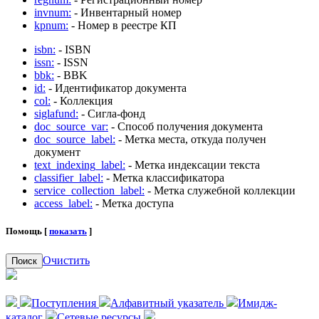
invnum:
- Инвентарный номер
kpnum:
- Номер в реестре КП
isbn:
- ISBN
issn:
- ISSN
bbk:
- BBK
id:
- Идентификатор документа
col:
- Коллекция
siglafund:
- Сигла-фонд
doc_source_var:
- Способ получения документа
doc_source_label:
- Метка места, откуда получен
документ
text_indexing_label:
- Метка индексации текста
classifier_label:
- Метка классификатора
service_collection_label:
- Метка служебной коллекции
access_label:
- Метка доступа
Помощь [
показать
]
Очистить
Поиск
Поступления
Алфавитный указатель
Имидж-
каталог
Сетевые ресурсы