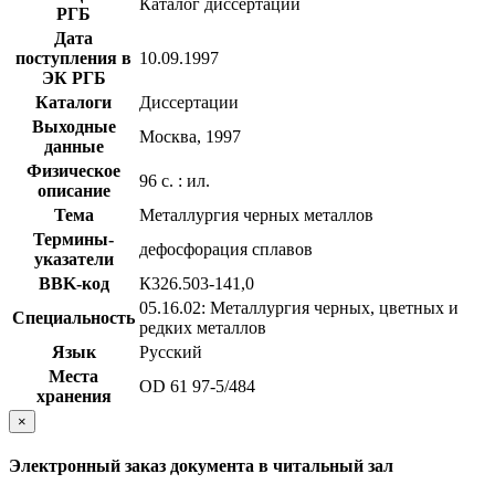
Каталог диссертаций
РГБ
Дата
поступления в
10.09.1997
ЭК РГБ
Каталоги
Диссертации
Выходные
Москва, 1997
данные
Физическое
96 с. : ил.
описание
Тема
Металлургия черных металлов
Термины-
дефосфорация сплавов
указатели
BBK-код
К326.503-141,0
05.16.02: Металлургия черных, цветных и
Специальность
редких металлов
Язык
Русский
Места
OD 61 97-5/484
хранения
×
Электронный заказ документа в читальный зал