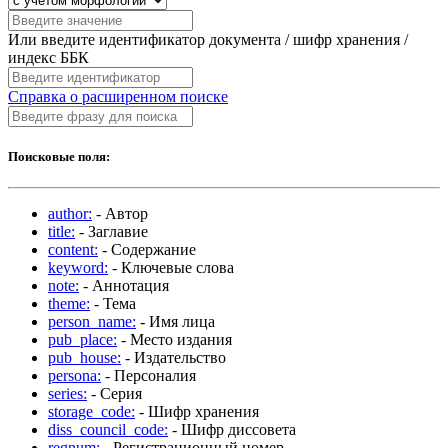
Или введите идентификатор документа / шифр хранения /
индекс ББК
Справка о расширенном поиске
Поисковые поля:
author:
- Автор
title:
- Заглавие
content:
- Содержание
keyword:
- Ключевые слова
note:
- Аннотация
theme:
- Тема
person_name:
- Имя лица
pub_place:
- Место издания
pub_house:
- Издательство
persona:
- Персоналия
series:
- Серия
storage_code:
- Шифр хранения
diss_council_code:
- Шифр диссовета
regnum:
- Регистрационный номер