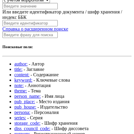
Или введите идентификатор документа / шифр хранения /
индекс ББК
Справка о расширенном поиске
Поисковые поля:
author:
- Автор
title:
- Заглавие
content:
- Содержание
keyword:
- Ключевые слова
note:
- Аннотация
theme:
- Тема
person_name:
- Имя лица
pub_place:
- Место издания
pub_house:
- Издательство
persona:
- Персоналия
series:
- Серия
storage_code:
- Шифр хранения
diss_council_code:
- Шифр диссовета
regnum:
- Регистрационный номер