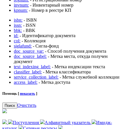
invnum:
- Инвентарный номер
kpnum:
- Номер в реестре КП
isbn:
- ISBN
issn:
- ISSN
bbk:
- BBK
id:
- Идентификатор документа
col:
- Коллекция
siglafund:
- Сигла-фонд
doc_source_var:
- Способ получения документа
doc_source_label:
- Метка места, откуда получен
документ
text_indexing_label:
- Метка индексации текста
classifier_label:
- Метка классификатора
service_collection_label:
- Метка служебной коллекции
access_label:
- Метка доступа
Помощь [
показать
]
Очистить
Поиск
Поступления
Алфавитный указатель
Имидж-
каталог
Сетевые ресурсы