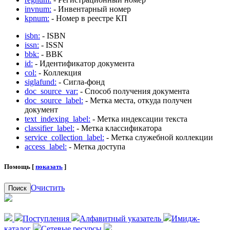
invnum:
- Инвентарный номер
kpnum:
- Номер в реестре КП
isbn:
- ISBN
issn:
- ISSN
bbk:
- BBK
id:
- Идентификатор документа
col:
- Коллекция
siglafund:
- Сигла-фонд
doc_source_var:
- Способ получения документа
doc_source_label:
- Метка места, откуда получен
документ
text_indexing_label:
- Метка индексации текста
classifier_label:
- Метка классификатора
service_collection_label:
- Метка служебной коллекции
access_label:
- Метка доступа
Помощь [
показать
]
Очистить
Поиск
Поступления
Алфавитный указатель
Имидж-
каталог
Сетевые ресурсы