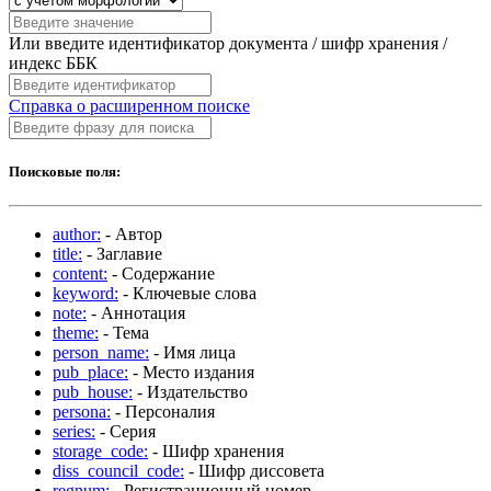
Или введите идентификатор документа / шифр хранения /
индекс ББК
Справка о расширенном поиске
Поисковые поля:
author:
- Автор
title:
- Заглавие
content:
- Содержание
keyword:
- Ключевые слова
note:
- Аннотация
theme:
- Тема
person_name:
- Имя лица
pub_place:
- Место издания
pub_house:
- Издательство
persona:
- Персоналия
series:
- Серия
storage_code:
- Шифр хранения
diss_council_code:
- Шифр диссовета
regnum:
- Регистрационный номер