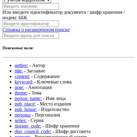
Или введите идентификатор документа / шифр хранения /
индекс ББК
Справка о расширенном поиске
Поисковые поля:
author:
- Автор
title:
- Заглавие
content:
- Содержание
keyword:
- Ключевые слова
note:
- Аннотация
theme:
- Тема
person_name:
- Имя лица
pub_place:
- Место издания
pub_house:
- Издательство
persona:
- Персоналия
series:
- Серия
storage_code:
- Шифр хранения
diss_council_code:
- Шифр диссовета
regnum:
- Регистрационный номер