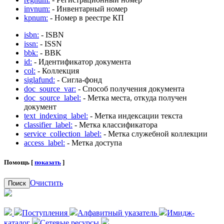
invnum:
- Инвентарный номер
kpnum:
- Номер в реестре КП
isbn:
- ISBN
issn:
- ISSN
bbk:
- BBK
id:
- Идентификатор документа
col:
- Коллекция
siglafund:
- Сигла-фонд
doc_source_var:
- Способ получения документа
doc_source_label:
- Метка места, откуда получен
документ
text_indexing_label:
- Метка индексации текста
classifier_label:
- Метка классификатора
service_collection_label:
- Метка служебной коллекции
access_label:
- Метка доступа
Помощь [
показать
]
Очистить
Поиск
Поступления
Алфавитный указатель
Имидж-
каталог
Сетевые ресурсы