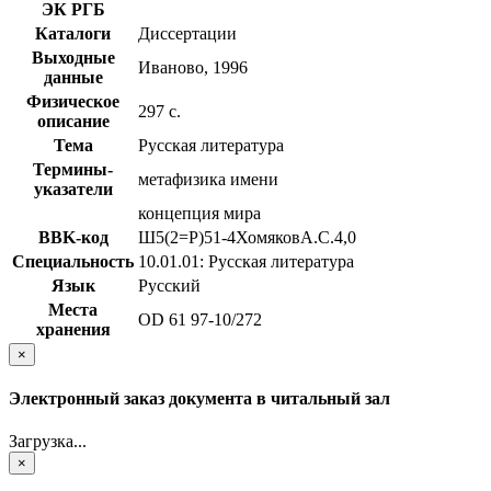
ЭК РГБ
Каталоги
Диссертации
Выходные
Иваново, 1996
данные
Физическое
297 с.
описание
Тема
Русская литература
Термины-
метафизика имени
указатели
концепция мира
BBK-код
Ш5(2=Р)51-4ХомяковА.С.4,0
Специальность
10.01.01: Русская литература
Язык
Русский
Места
OD 61 97-10/272
хранения
×
Электронный заказ документа в читальный зал
Загрузка...
×