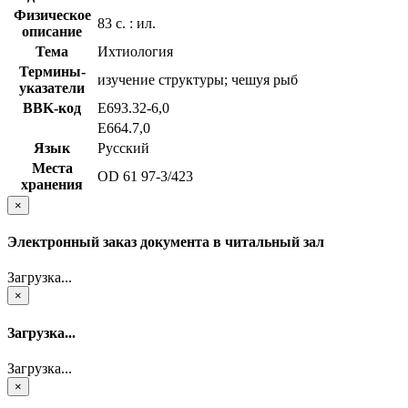
Физическое
83 с. : ил.
описание
Тема
Ихтиология
Термины-
изучение структуры; чешуя рыб
указатели
BBK-код
Е693.32-6,0
Е664.7,0
Язык
Русский
Места
OD 61 97-3/423
хранения
×
Электронный заказ документа в читальный зал
Загрузка...
×
Загрузка...
Загрузка...
×