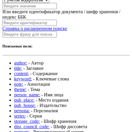
Или введите идентификатор документа / шифр хранения /
индекс ББК
Справка о расширенном поиске
Поисковые поля:
author:
- Автор
title:
- Заглавие
content:
- Содержание
keyword:
- Ключевые слова
note:
- Аннотация
theme:
- Тема
person_name:
- Имя лица
pub_place:
- Место издания
pub_house:
- Издательство
persona:
- Персоналия
series:
- Серия
storage_code:
- Шифр хранения
diss_council_code:
- Шифр диссовета
regnum:
- Регистрационный номер