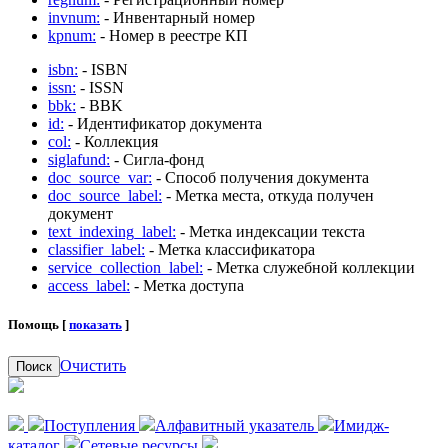
invnum:
- Инвентарный номер
kpnum:
- Номер в реестре КП
isbn:
- ISBN
issn:
- ISSN
bbk:
- BBK
id:
- Идентификатор документа
col:
- Коллекция
siglafund:
- Сигла-фонд
doc_source_var:
- Способ получения документа
doc_source_label:
- Метка места, откуда получен
документ
text_indexing_label:
- Метка индексации текста
classifier_label:
- Метка классификатора
service_collection_label:
- Метка служебной коллекции
access_label:
- Метка доступа
Помощь [
показать
]
Очистить
Поиск
Поступления
Алфавитный указатель
Имидж-
каталог
Сетевые ресурсы