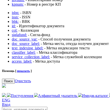
kpnum:
- Номер в реестре КП
isbn:
- ISBN
issn:
- ISSN
bbk:
- BBK
id:
- Идентификатор документа
col:
- Коллекция
siglafund:
- Сигла-фонд
doc_source_var:
- Способ получения документа
doc_source_label:
- Метка места, откуда получен документ
text_indexing_label:
- Метка индексации текста
classifier_label:
- Метка классификатора
service_collection_label:
- Метка служебной коллекции
access_label:
- Метка доступа
Помощь [
показать
]
Очистить
Поиск
Поступления
Алфавитный указатель
Имидж-каталог
ENG
Вход