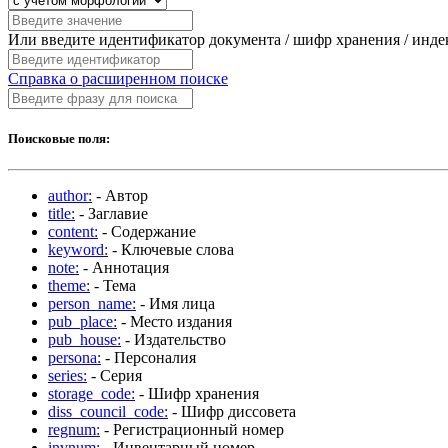
Или введите идентификатор документа / шифр хранения / инд
Справка о расширенном поиске
Поисковые поля:
author:
- Автор
title:
- Заглавие
content:
- Содержание
keyword:
- Ключевые слова
note:
- Аннотация
theme:
- Тема
person_name:
- Имя лица
pub_place:
- Место издания
pub_house:
- Издательство
persona:
- Персоналия
series:
- Серия
storage_code:
- Шифр хранения
diss_council_code:
- Шифр диссовета
regnum:
- Регистрационный номер
invnum:
- Инвентарный номер