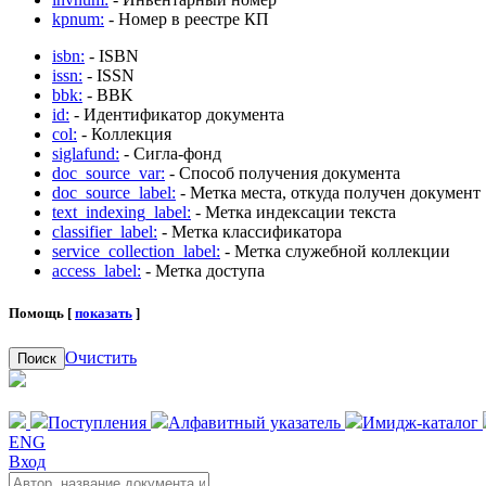
kpnum:
- Номер в реестре КП
isbn:
- ISBN
issn:
- ISSN
bbk:
- BBK
id:
- Идентификатор документа
col:
- Коллекция
siglafund:
- Сигла-фонд
doc_source_var:
- Способ получения документа
doc_source_label:
- Метка места, откуда получен документ
text_indexing_label:
- Метка индексации текста
classifier_label:
- Метка классификатора
service_collection_label:
- Метка служебной коллекции
access_label:
- Метка доступа
Помощь [
показать
]
Очистить
Поиск
Поступления
Алфавитный указатель
Имидж-каталог
ENG
Вход