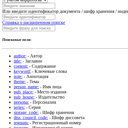
Или введите идентификатор документа / шифр хранения / инд
Справка о расширенном поиске
Поисковые поля:
author:
- Автор
title:
- Заглавие
content:
- Содержание
keyword:
- Ключевые слова
note:
- Аннотация
theme:
- Тема
person_name:
- Имя лица
pub_place:
- Место издания
pub_house:
- Издательство
persona:
- Персоналия
series:
- Серия
storage_code:
- Шифр хранения
diss_council_code:
- Шифр диссовета
regnum:
- Регистрационный номер
invnum:
- Инвентарный номер