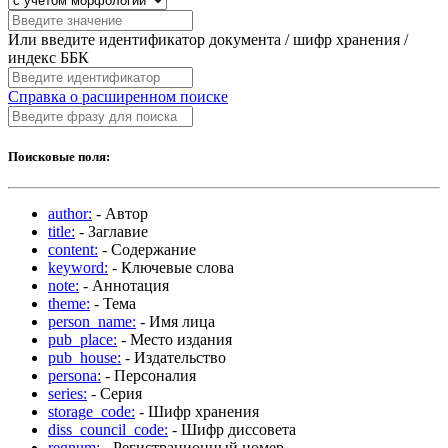
Или введите идентификатор документа / шифр хранения /
индекс ББК
Справка о расширенном поиске
Поисковые поля:
author:
- Автор
title:
- Заглавие
content:
- Содержание
keyword:
- Ключевые слова
note:
- Аннотация
theme:
- Тема
person_name:
- Имя лица
pub_place:
- Место издания
pub_house:
- Издательство
persona:
- Персоналия
series:
- Серия
storage_code:
- Шифр хранения
diss_council_code:
- Шифр диссовета
regnum:
- Регистрационный номер