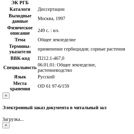
ЭК РГБ
Каталоги
Диссертации
Выходные
Москва, 1997
данные
Физическое
249 с. : ил.
описание
Тема
Общее земледелие
Термины-
применение гербицидов; сорные растения
указатели
BBK-код
П212.1-467,0
06.01.01: Общее земледелие,
Специальность
растениеводство
Язык
Русский
Места
OD 61 97-6/159
хранения
×
Электронный заказ документа в читальный зал
Загрузка...
×