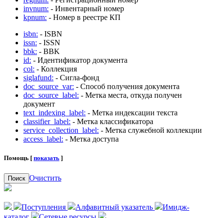
invnum:
- Инвентарный номер
kpnum:
- Номер в реестре КП
isbn:
- ISBN
issn:
- ISSN
bbk:
- BBK
id:
- Идентификатор документа
col:
- Коллекция
siglafund:
- Сигла-фонд
doc_source_var:
- Способ получения документа
doc_source_label:
- Метка места, откуда получен
документ
text_indexing_label:
- Метка индексации текста
classifier_label:
- Метка классификатора
service_collection_label:
- Метка служебной коллекции
access_label:
- Метка доступа
Помощь [
показать
]
Очистить
Поиск
Поступления
Алфавитный указатель
Имидж-
каталог
Сетевые ресурсы