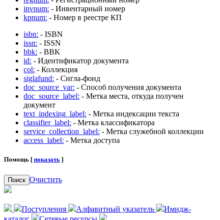
invnum:
- Инвентарный номер
kpnum:
- Номер в реестре КП
isbn:
- ISBN
issn:
- ISSN
bbk:
- BBK
id:
- Идентификатор документа
col:
- Коллекция
siglafund:
- Сигла-фонд
doc_source_var:
- Способ получения документа
doc_source_label:
- Метка места, откуда получен
документ
text_indexing_label:
- Метка индексации текста
classifier_label:
- Метка классификатора
service_collection_label:
- Метка служебной коллекции
access_label:
- Метка доступа
Помощь [
показать
]
Очистить
Поиск
Поступления
Алфавитный указатель
Имидж-
каталог
Сетевые ресурсы