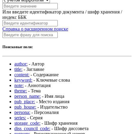
Или введите идентификатор документа / шифр хранения /
индекс ББК
Справка о расширенном поиске
Поисковые поля:
author:
- Автор
title:
- Заглавие
content:
- Содержание
keyword:
- Ключевые слова
note:
- Аннотация
theme:
- Тема
person_name:
- Имя лица
pub_place:
- Место издания
pub_house:
- Издательство
persona:
- Персоналия
series:
- Серия
storage_code:
- Шифр хранения
diss_council_code:
- Шифр диссовета
regnum:
- Регистрационный номер