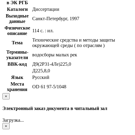
в ЭК РГБ
Каталоги
Диссертации
Выходные
Санкт-Петербург, 1997
данные
Физическое
114 с. : ил.
описание
Технические средства и методы защиты
Тема
окружающей среды ( по отраслям )
Термины-
водосборы малых рек
указатели
BBK-код
Д9(2Р31-4Ле)225,0
Д225,8,0
Язык
Русский
Места
OD 61 97-5/1048
хранения
×
Электронный заказ документа в читальный зал
Загрузка...
×