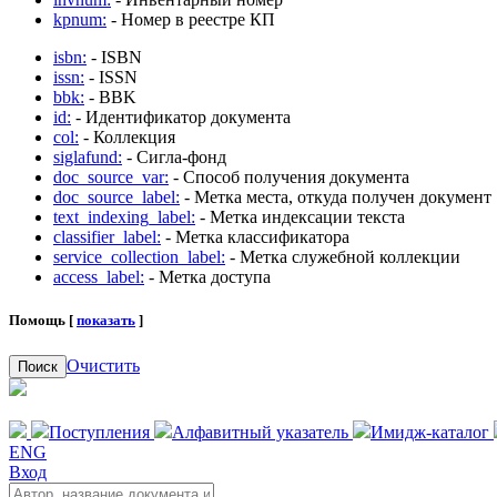
kpnum:
- Номер в реестре КП
isbn:
- ISBN
issn:
- ISSN
bbk:
- BBK
id:
- Идентификатор документа
col:
- Коллекция
siglafund:
- Сигла-фонд
doc_source_var:
- Способ получения документа
doc_source_label:
- Метка места, откуда получен документ
text_indexing_label:
- Метка индексации текста
classifier_label:
- Метка классификатора
service_collection_label:
- Метка служебной коллекции
access_label:
- Метка доступа
Помощь [
показать
]
Очистить
Поиск
Поступления
Алфавитный указатель
Имидж-каталог
ENG
Вход