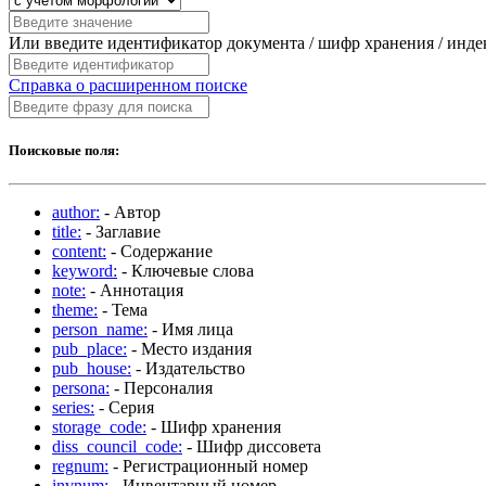
Или введите идентификатор документа / шифр хранения / инд
Справка о расширенном поиске
Поисковые поля:
author:
- Автор
title:
- Заглавие
content:
- Содержание
keyword:
- Ключевые слова
note:
- Аннотация
theme:
- Тема
person_name:
- Имя лица
pub_place:
- Место издания
pub_house:
- Издательство
persona:
- Персоналия
series:
- Серия
storage_code:
- Шифр хранения
diss_council_code:
- Шифр диссовета
regnum:
- Регистрационный номер
invnum:
- Инвентарный номер