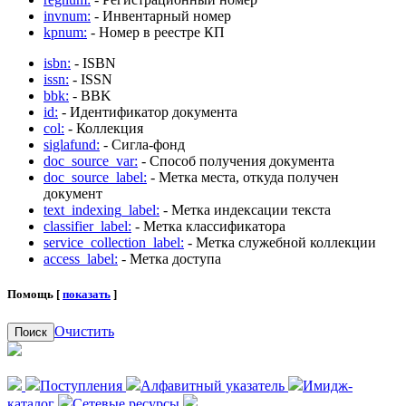
invnum:
- Инвентарный номер
kpnum:
- Номер в реестре КП
isbn:
- ISBN
issn:
- ISSN
bbk:
- BBK
id:
- Идентификатор документа
col:
- Коллекция
siglafund:
- Сигла-фонд
doc_source_var:
- Способ получения документа
doc_source_label:
- Метка места, откуда получен
документ
text_indexing_label:
- Метка индексации текста
classifier_label:
- Метка классификатора
service_collection_label:
- Метка служебной коллекции
access_label:
- Метка доступа
Помощь [
показать
]
Очистить
Поиск
Поступления
Алфавитный указатель
Имидж-
каталог
Сетевые ресурсы