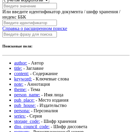
Или введите идентификатор документа / шифр хранения /
индекс ББК
Справка о расширенном поиске
Поисковые поля:
author:
- Автор
title:
- Заглавие
content:
- Содержание
keyword:
- Ключевые слова
note:
- Аннотация
theme:
- Тема
person_name:
- Имя лица
pub_place:
- Место издания
pub_house:
- Издательство
persona:
- Персоналия
series:
- Серия
storage_code:
- Шифр хранения
diss_council_code:
- Шифр диссовета
regnum:
- Регистрационный номер