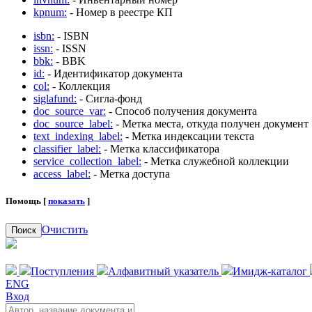
kpnum:
- Номер в реестре КП
isbn:
- ISBN
issn:
- ISSN
bbk:
- BBK
id:
- Идентификатор документа
col:
- Коллекция
siglafund:
- Сигла-фонд
doc_source_var:
- Способ получения документа
doc_source_label:
- Метка места, откуда получен документ
text_indexing_label:
- Метка индексации текста
classifier_label:
- Метка классификатора
service_collection_label:
- Метка служебной коллекции
access_label:
- Метка доступа
Помощь [
показать
]
Очистить
Поиск
Поступления
Алфавитный указатель
Имидж-каталог
ENG
Вход