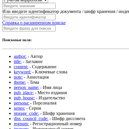
Или введите идентификатор документа / шифр хранения / инд
Справка о расширенном поиске
Поисковые поля:
author:
- Автор
title:
- Заглавие
content:
- Содержание
keyword:
- Ключевые слова
note:
- Аннотация
theme:
- Тема
person_name:
- Имя лица
pub_place:
- Место издания
pub_house:
- Издательство
persona:
- Персоналия
series:
- Серия
storage_code:
- Шифр хранения
diss_council_code:
- Шифр диссовета
regnum:
- Регистрационный номер
invnum:
- Инвентарный номер