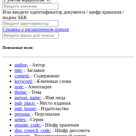
Или введите идентификатор документа / шифр хранения /
индекс ББК
Справка о расширенном поиске
Поисковые поля:
author:
- Автор
title:
- Заглавие
content:
- Содержание
keyword:
- Ключевые слова
note:
- Аннотация
theme:
- Тема
person_name:
- Имя лица
pub_place:
- Место издания
pub_house:
- Издательство
persona:
- Персоналия
series:
- Серия
storage_code:
- Шифр хранения
diss_council_code:
- Шифр диссовета
regnum:
- Регистрационный номер