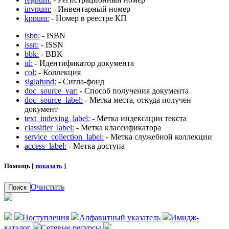
invnum:
- Инвентарный номер
kpnum:
- Номер в реестре КП
isbn:
- ISBN
issn:
- ISSN
bbk:
- BBK
id:
- Идентификатор документа
col:
- Коллекция
siglafund:
- Сигла-фонд
doc_source_var:
- Способ получения документа
doc_source_label:
- Метка места, откуда получен
документ
text_indexing_label:
- Метка индексации текста
classifier_label:
- Метка классификатора
service_collection_label:
- Метка служебной коллекции
access_label:
- Метка доступа
Помощь [
показать
]
Очистить
Поиск
Поступления
Алфавитный указатель
Имидж-
каталог
Сетевые ресурсы