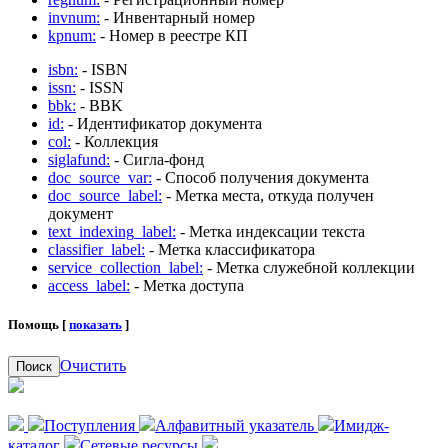
invnum:
- Инвентарный номер
kpnum:
- Номер в реестре КП
isbn:
- ISBN
issn:
- ISSN
bbk:
- BBK
id:
- Идентификатор документа
col:
- Коллекция
siglafund:
- Сигла-фонд
doc_source_var:
- Способ получения документа
doc_source_label:
- Метка места, откуда получен
документ
text_indexing_label:
- Метка индексации текста
classifier_label:
- Метка классификатора
service_collection_label:
- Метка служебной коллекции
access_label:
- Метка доступа
Помощь [
показать
]
Очистить
Поиск
Поступления
Алфавитный указатель
Имидж-
каталог
Сетевые ресурсы