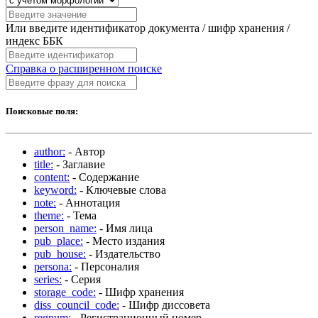
Или введите идентификатор документа / шифр хранения /
индекс ББК
Справка о расширенном поиске
Поисковые поля:
author:
- Автор
title:
- Заглавие
content:
- Содержание
keyword:
- Ключевые слова
note:
- Аннотация
theme:
- Тема
person_name:
- Имя лица
pub_place:
- Место издания
pub_house:
- Издательство
persona:
- Персоналия
series:
- Серия
storage_code:
- Шифр хранения
diss_council_code:
- Шифр диссовета
regnum:
- Регистрационный номер