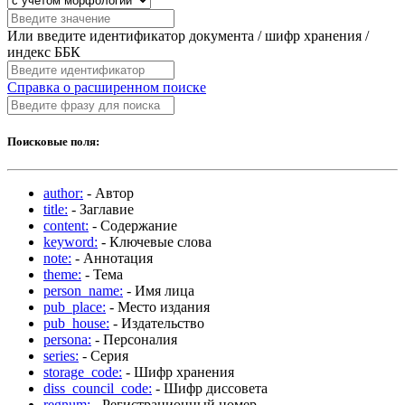
Или введите идентификатор документа / шифр хранения /
индекс ББК
Справка о расширенном поиске
Поисковые поля:
author:
- Автор
title:
- Заглавие
content:
- Содержание
keyword:
- Ключевые слова
note:
- Аннотация
theme:
- Тема
person_name:
- Имя лица
pub_place:
- Место издания
pub_house:
- Издательство
persona:
- Персоналия
series:
- Серия
storage_code:
- Шифр хранения
diss_council_code:
- Шифр диссовета
regnum:
- Регистрационный номер