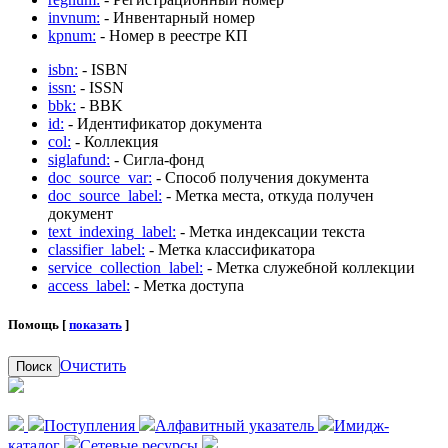
invnum:
- Инвентарный номер
kpnum:
- Номер в реестре КП
isbn:
- ISBN
issn:
- ISSN
bbk:
- BBK
id:
- Идентификатор документа
col:
- Коллекция
siglafund:
- Сигла-фонд
doc_source_var:
- Способ получения документа
doc_source_label:
- Метка места, откуда получен
документ
text_indexing_label:
- Метка индексации текста
classifier_label:
- Метка классификатора
service_collection_label:
- Метка служебной коллекции
access_label:
- Метка доступа
Помощь [
показать
]
Очистить
Поиск
Поступления
Алфавитный указатель
Имидж-
каталог
Сетевые ресурсы