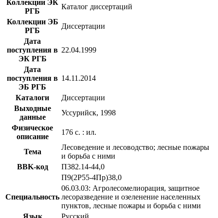
Коллекции ЭК
Каталог диссертаций
РГБ
Коллекции ЭБ
Диссертации
РГБ
Дата
поступления в
22.04.1999
ЭК РГБ
Дата
поступления в
14.11.2014
ЭБ РГБ
Каталоги
Диссертации
Выходные
Уссурийск, 1998
данные
Физическое
176 с. : ил.
описание
Лесоведение и лесоводство; лесные пожары
Тема
и борьба с ними
BBK-код
П382.14-44,0
П9(2Р55-4Пр)38,0
06.03.03: Агролесомелиорация, защитное
Специальность
лесоразведение и озеленение населенных
пунктов, лесные пожары и борьба с ними
Язык
Русский