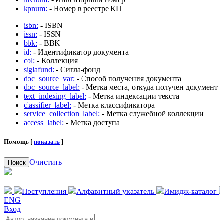
kpnum:
- Номер в реестре КП
isbn:
- ISBN
issn:
- ISSN
bbk:
- BBK
id:
- Идентификатор документа
col:
- Коллекция
siglafund:
- Сигла-фонд
doc_source_var:
- Способ получения документа
doc_source_label:
- Метка места, откуда получен документ
text_indexing_label:
- Метка индексации текста
classifier_label:
- Метка классификатора
service_collection_label:
- Метка служебной коллекции
access_label:
- Метка доступа
Помощь [
показать
]
Очистить
Поиск
Поступления
Алфавитный указатель
Имидж-каталог
ENG
Вход