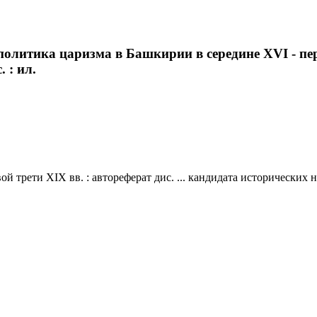
олитика царизма в Башкирии в середине XVI - перв
. : ил.
рети XIX вв. : автореферат дис. ... кандидата исторических наук 