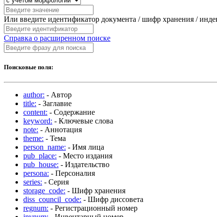
Или введите идентификатор документа / шифр хранения / инд
Справка о расширенном поиске
Поисковые поля:
author:
- Автор
title:
- Заглавие
content:
- Содержание
keyword:
- Ключевые слова
note:
- Аннотация
theme:
- Тема
person_name:
- Имя лица
pub_place:
- Место издания
pub_house:
- Издательство
persona:
- Персоналия
series:
- Серия
storage_code:
- Шифр хранения
diss_council_code:
- Шифр диссовета
regnum:
- Регистрационный номер
invnum:
- Инвентарный номер