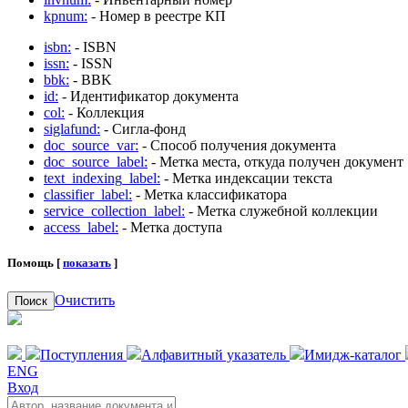
kpnum:
- Номер в реестре КП
isbn:
- ISBN
issn:
- ISSN
bbk:
- BBK
id:
- Идентификатор документа
col:
- Коллекция
siglafund:
- Сигла-фонд
doc_source_var:
- Способ получения документа
doc_source_label:
- Метка места, откуда получен документ
text_indexing_label:
- Метка индексации текста
classifier_label:
- Метка классификатора
service_collection_label:
- Метка служебной коллекции
access_label:
- Метка доступа
Помощь [
показать
]
Очистить
Поиск
Поступления
Алфавитный указатель
Имидж-каталог
ENG
Вход