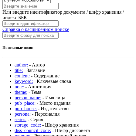
Или введите идентификатор документа / шифр хранения /
индекс ББК
Справка о расширенном поиске
Поисковые поля:
author:
- Автор
title:
- Заглавие
content:
- Содержание
keyword:
- Ключевые слова
note:
- Аннотация
theme:
- Тема
person_name:
- Имя лица
pub_place:
- Место издания
pub_house:
- Издательство
persona:
- Персоналия
series:
- Серия
storage_code:
- Шифр хранения
diss_council_code:
- Шифр диссовета
regnum:
- Регистрационный номер