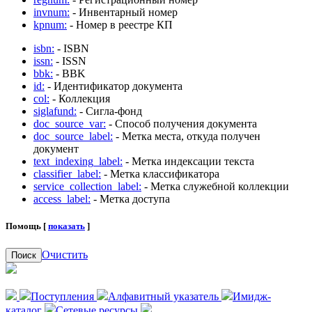
invnum:
- Инвентарный номер
kpnum:
- Номер в реестре КП
isbn:
- ISBN
issn:
- ISSN
bbk:
- BBK
id:
- Идентификатор документа
col:
- Коллекция
siglafund:
- Сигла-фонд
doc_source_var:
- Способ получения документа
doc_source_label:
- Метка места, откуда получен
документ
text_indexing_label:
- Метка индексации текста
classifier_label:
- Метка классификатора
service_collection_label:
- Метка служебной коллекции
access_label:
- Метка доступа
Помощь [
показать
]
Очистить
Поиск
Поступления
Алфавитный указатель
Имидж-
каталог
Сетевые ресурсы