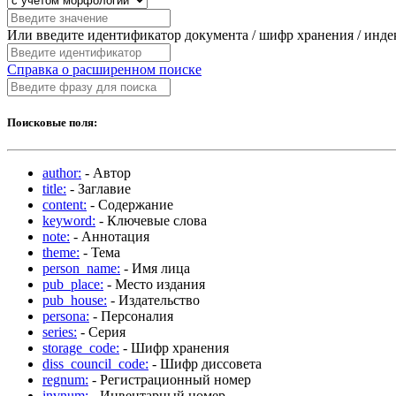
Или введите идентификатор документа / шифр хранения / инд
Справка о расширенном поиске
Поисковые поля:
author:
- Автор
title:
- Заглавие
content:
- Содержание
keyword:
- Ключевые слова
note:
- Аннотация
theme:
- Тема
person_name:
- Имя лица
pub_place:
- Место издания
pub_house:
- Издательство
persona:
- Персоналия
series:
- Серия
storage_code:
- Шифр хранения
diss_council_code:
- Шифр диссовета
regnum:
- Регистрационный номер
invnum:
- Инвентарный номер