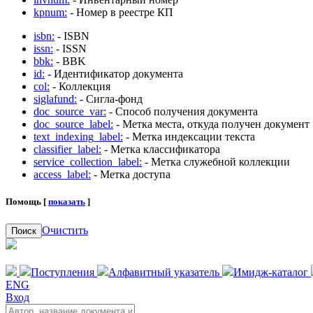
kpnum:
- Номер в реестре КП
isbn:
- ISBN
issn:
- ISSN
bbk:
- BBK
id:
- Идентификатор документа
col:
- Коллекция
siglafund:
- Сигла-фонд
doc_source_var:
- Способ получения документа
doc_source_label:
- Метка места, откуда получен документ
text_indexing_label:
- Метка индексации текста
classifier_label:
- Метка классификатора
service_collection_label:
- Метка служебной коллекции
access_label:
- Метка доступа
Помощь [
показать
]
Очистить
Поиск
Поступления
Алфавитный указатель
Имидж-каталог
ENG
Вход