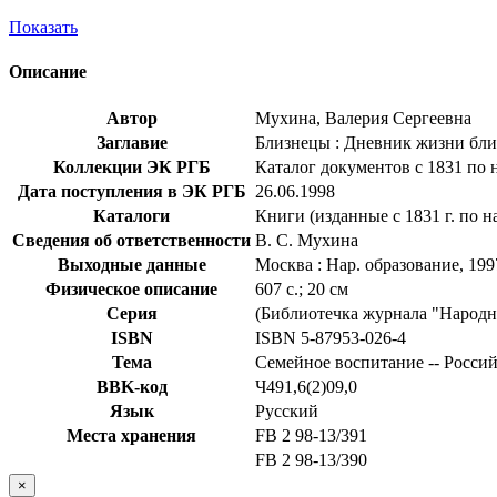
Показать
Описание
Автор
Мухина, Валерия Сергеевна
Заглавие
Близнецы : Дневник жизни близ
Коллекции ЭК РГБ
Каталог документов с 1831 по 
Дата поступления в ЭК РГБ
26.06.1998
Каталоги
Книги (изданные с 1831 г. по н
Сведения об ответственности
В. С. Мухина
Выходные данные
Москва : Нар. образование, 199
Физическое описание
607 с.; 20 см
Серия
(Библиотечка журнала "Народно
ISBN
ISBN 5-87953-026-4
Тема
Семейное воспитание -- Росси
BBK-код
Ч491,6(2)09,0
Язык
Русский
Места хранения
FB 2 98-13/391
FB 2 98-13/390
×