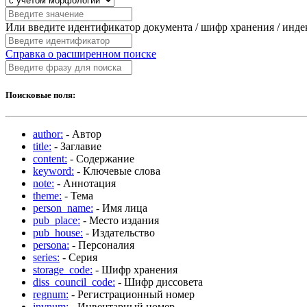
Или введите идентификатор документа / шифр хранения / инд
Справка о расширенном поиске
Поисковые поля:
author:
- Автор
title:
- Заглавие
content:
- Содержание
keyword:
- Ключевые слова
note:
- Аннотация
theme:
- Тема
person_name:
- Имя лица
pub_place:
- Место издания
pub_house:
- Издательство
persona:
- Персоналия
series:
- Серия
storage_code:
- Шифр хранения
diss_council_code:
- Шифр диссовета
regnum:
- Регистрационный номер
invnum:
- Инвентарный номер