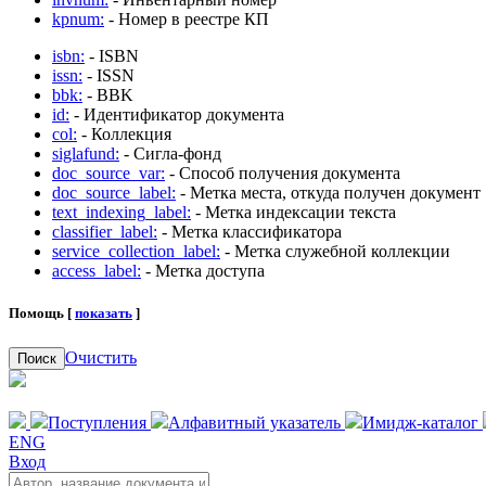
kpnum:
- Номер в реестре КП
isbn:
- ISBN
issn:
- ISSN
bbk:
- BBK
id:
- Идентификатор документа
col:
- Коллекция
siglafund:
- Сигла-фонд
doc_source_var:
- Способ получения документа
doc_source_label:
- Метка места, откуда получен документ
text_indexing_label:
- Метка индексации текста
classifier_label:
- Метка классификатора
service_collection_label:
- Метка служебной коллекции
access_label:
- Метка доступа
Помощь [
показать
]
Очистить
Поиск
Поступления
Алфавитный указатель
Имидж-каталог
ENG
Вход