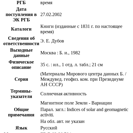
РГБ
время
Дата
поступления в
27.02.2002
ЭК РГБ
Книги (изданные с 1831 г. по настоящее
Каталоги
время)
Сведения об
Э. Е. Дубов
ответственности
Выходные
Москва : Б. и., 1982
данные
Физическое
35 с. : ил., 1 отд. л. табл.; 21 см
описание
(Материалы Мирового центра данных Б. /
Серия
Междувед. геофиз. ком. при Президиуме
АН СССР)
Термины-
Солнечная активность
указатели
Магнитное поле Земли - Вариации
Общие
Парал. загл.: Indices of solar and geomagnetic
примечания
activiti.
На обл. авт. не указан
Язык
Русский