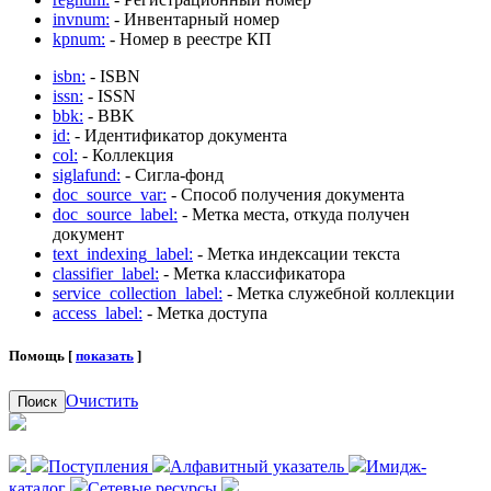
invnum:
- Инвентарный номер
kpnum:
- Номер в реестре КП
isbn:
- ISBN
issn:
- ISSN
bbk:
- BBK
id:
- Идентификатор документа
col:
- Коллекция
siglafund:
- Сигла-фонд
doc_source_var:
- Способ получения документа
doc_source_label:
- Метка места, откуда получен
документ
text_indexing_label:
- Метка индексации текста
classifier_label:
- Метка классификатора
service_collection_label:
- Метка служебной коллекции
access_label:
- Метка доступа
Помощь [
показать
]
Очистить
Поиск
Поступления
Алфавитный указатель
Имидж-
каталог
Сетевые ресурсы