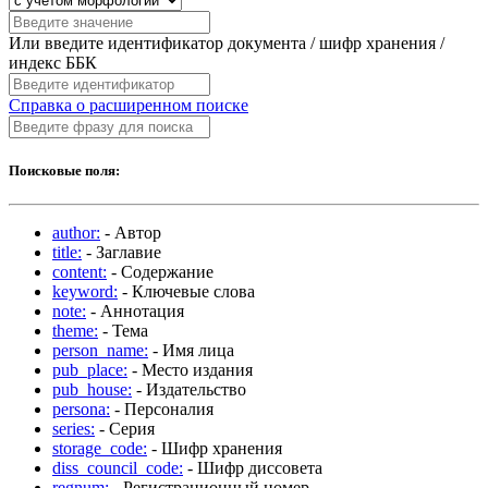
Или введите идентификатор документа / шифр хранения /
индекс ББК
Справка о расширенном поиске
Поисковые поля:
author:
- Автор
title:
- Заглавие
content:
- Содержание
keyword:
- Ключевые слова
note:
- Аннотация
theme:
- Тема
person_name:
- Имя лица
pub_place:
- Место издания
pub_house:
- Издательство
persona:
- Персоналия
series:
- Серия
storage_code:
- Шифр хранения
diss_council_code:
- Шифр диссовета
regnum:
- Регистрационный номер