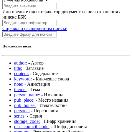
Или введите идентификатор документа / шифр хранения /
индекс ББК
Справка о расширенном поиске
Поисковые поля:
author:
- Автор
title:
- Заглавие
content:
- Содержание
keyword:
- Ключевые слова
note:
- Аннотация
theme:
- Тема
person_name:
- Имя лица
pub_place:
- Место издания
pub_house:
- Издательство
persona:
- Персоналия
series:
- Серия
storage_code:
- Шифр хранения
diss_council_code:
- Шифр диссовета
regnum:
- Регистрационный номер