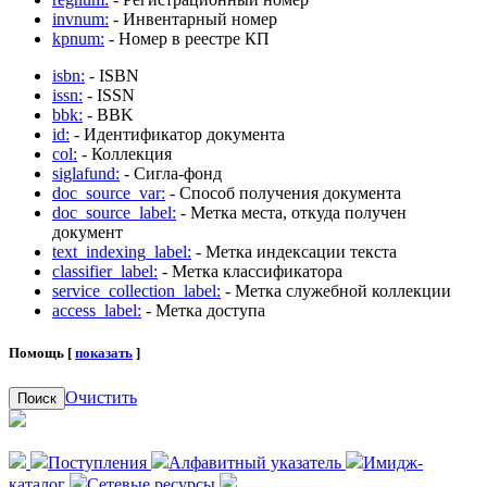
invnum:
- Инвентарный номер
kpnum:
- Номер в реестре КП
isbn:
- ISBN
issn:
- ISSN
bbk:
- BBK
id:
- Идентификатор документа
col:
- Коллекция
siglafund:
- Сигла-фонд
doc_source_var:
- Способ получения документа
doc_source_label:
- Метка места, откуда получен
документ
text_indexing_label:
- Метка индексации текста
classifier_label:
- Метка классификатора
service_collection_label:
- Метка служебной коллекции
access_label:
- Метка доступа
Помощь [
показать
]
Очистить
Поиск
Поступления
Алфавитный указатель
Имидж-
каталог
Сетевые ресурсы