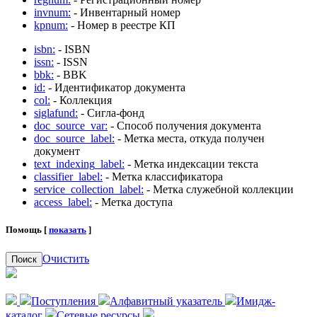
invnum:
- Инвентарный номер
kpnum:
- Номер в реестре КП
isbn:
- ISBN
issn:
- ISSN
bbk:
- BBK
id:
- Идентификатор документа
col:
- Коллекция
siglafund:
- Сигла-фонд
doc_source_var:
- Способ получения документа
doc_source_label:
- Метка места, откуда получен
документ
text_indexing_label:
- Метка индексации текста
classifier_label:
- Метка классификатора
service_collection_label:
- Метка служебной коллекции
access_label:
- Метка доступа
Помощь [
показать
]
Очистить
Поиск
Поступления
Алфавитный указатель
Имидж-
каталог
Сетевые ресурсы