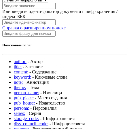
Или введите идентификатор документа / шифр хранения /
индекс ББК
Справка о расширенном поиске
Поисковые поля:
author:
- Автор
title:
- Заглавие
content:
- Содержание
keyword:
- Ключевые слова
note:
- Аннотация
theme:
- Тема
person_name:
- Имя лица
pub_place:
- Место издания
pub_house:
- Издательство
persona:
- Персоналия
series:
- Серия
storage_code:
- Шифр хранения
diss_council_code:
- Шифр диссовета
regnum:
- Регистрационный номер