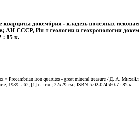
варциты докембрия - кладезь полезных ископаемых 
ов; АН СССР, Ин-т геологии и геохронологии докемб
 : 85 к.
Precambrian iron quartites - great mineral treasure / Д. А. Мих
 1989. - 62, [1] с. : ил.; 22x29 см.; ISBN 5-02-024560-7 : 85 к.