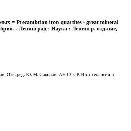
= Precambrian iron quartites - great mineral
рия. - Ленинград : Наука : Ленингр. отд-ние,
айлов; Отв. ред. Ю. М. Соколов; АН СССР, Ин-т геологии и