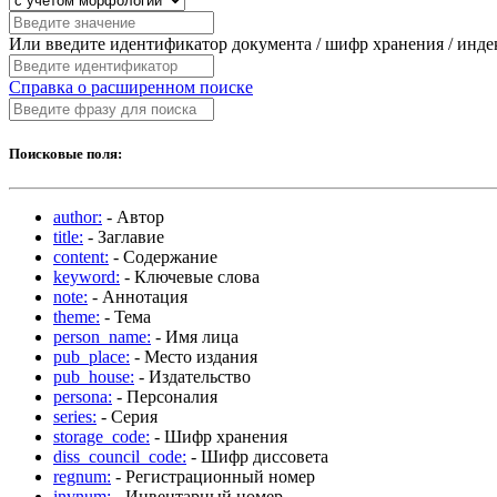
Или введите идентификатор документа / шифр хранения / инд
Справка о расширенном поиске
Поисковые поля:
author:
- Автор
title:
- Заглавие
content:
- Содержание
keyword:
- Ключевые слова
note:
- Аннотация
theme:
- Тема
person_name:
- Имя лица
pub_place:
- Место издания
pub_house:
- Издательство
persona:
- Персоналия
series:
- Серия
storage_code:
- Шифр хранения
diss_council_code:
- Шифр диссовета
regnum:
- Регистрационный номер
invnum:
- Инвентарный номер