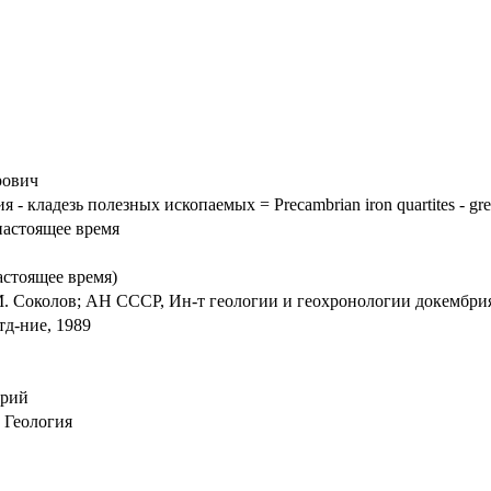
рович
 кладезь полезных ископаемых = Precambrian iron quartites - great
настоящее время
астоящее время)
 М. Соколов; АН СССР, Ин-т геологии и геохронологии докембри
тд-ние, 1989
брий
 Геология