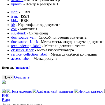
kpnum:
- Номер в реестре КП
isbn:
- ISBN
issn:
- ISSN
bbk:
- BBK
id:
- Идентификатор документа
col:
- Коллекция
siglafund:
- Сигла-фонд
doc_source_var:
- Способ получения документа
doc_source_label:
- Метка места, откуда получен документ
text_indexing_label:
- Метка индексации текста
classifier_label:
- Метка классификатора
service_collection_label:
- Метка служебной коллекции
access_label:
- Метка доступа
Помощь [
показать
]
Очистить
Поиск
Поступления
Алфавитный указатель
Имидж-каталог
ENG
Вход