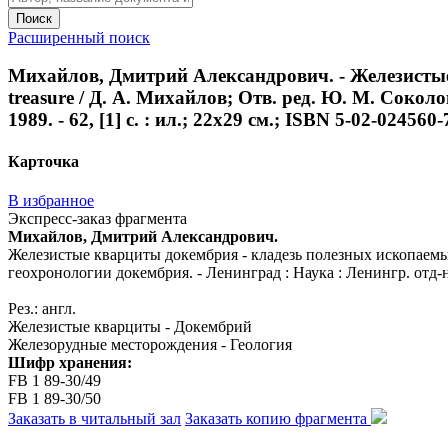
Поиск
Расширенный поиск
Михайлов, Дмитрий Александрович. - Железистые к
treasure / Д. А. Михайлов; Отв. ред. Ю. М. Сокол
1989. - 62, [1] с. : ил.; 22x29 см.; ISBN 5-02-024560-7
Карточка
В избранное
Экспресс-заказ фрагмента
Михайлов, Дмитрий Александрович.
Железистые кварциты докембрия - кладезь полезных ископаемых = 
геохронологии докембрия. - Ленинград : Наука : Ленингр. отд-ние,
Рез.: англ.
Железистые кварциты - Докембрий
Железорудные месторождения - Геология
Шифр хранения:
FB 1 89-30/49
FB 1 89-30/50
Заказать в читальный зал
Заказать копию фрагмента