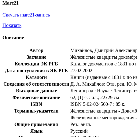
Marc21
Скачать marc21-запись
Показать
Описание
Автор
Михайлов, Дмитрий Александ
Заглавие
Железистые кварциты докембрия -
Коллекции ЭК РГБ
Каталог документов с 1831 по 
Дата поступления в ЭК РГБ
27.02.2002
Каталоги
Книги (изданные с 1831 г. по н
Сведения об ответственности
Д. А. Михайлов; Отв. ред. Ю.
Выходные данные
Ленинград : Наука : Ленингр. о
Физическое описание
62, [1] с. : ил.; 22x29 см
ISBN
ISBN 5-02-024560-7 : 85 к.
Термины-указатели
Железистые кварциты - Докем
Железорудные месторождения -
Общие примечания
Рез.: англ.
Язык
Русский