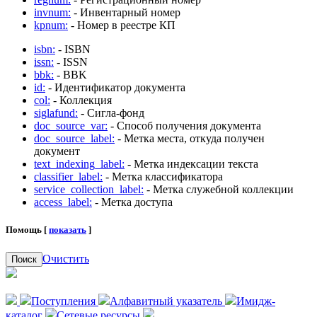
invnum:
- Инвентарный номер
kpnum:
- Номер в реестре КП
isbn:
- ISBN
issn:
- ISSN
bbk:
- BBK
id:
- Идентификатор документа
col:
- Коллекция
siglafund:
- Сигла-фонд
doc_source_var:
- Способ получения документа
doc_source_label:
- Метка места, откуда получен
документ
text_indexing_label:
- Метка индексации текста
classifier_label:
- Метка классификатора
service_collection_label:
- Метка служебной коллекции
access_label:
- Метка доступа
Помощь [
показать
]
Очистить
Поиск
Поступления
Алфавитный указатель
Имидж-
каталог
Сетевые ресурсы