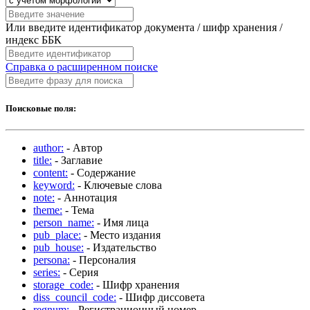
Или введите идентификатор документа / шифр хранения /
индекс ББК
Справка о расширенном поиске
Поисковые поля:
author:
- Автор
title:
- Заглавие
content:
- Содержание
keyword:
- Ключевые слова
note:
- Аннотация
theme:
- Тема
person_name:
- Имя лица
pub_place:
- Место издания
pub_house:
- Издательство
persona:
- Персоналия
series:
- Серия
storage_code:
- Шифр хранения
diss_council_code:
- Шифр диссовета
regnum:
- Регистрационный номер