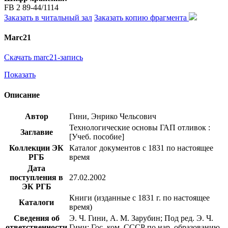
FB 2 89-44/1114
Заказать в читальный зал
Заказать копию фрагмента
Marc21
Скачать marc21-запись
Показать
Описание
Автор
Гини, Энрико Чельсович
Технологические основы ГАП отливок :
Заглавие
[Учеб. пособие]
Коллекции ЭК
Каталог документов с 1831 по настоящее
РГБ
время
Дата
поступления в
27.02.2002
ЭК РГБ
Книги (изданные с 1831 г. по настоящее
Каталоги
время)
Сведения об
Э. Ч. Гини, А. М. Зарубин; Под ред. Э. Ч.
ответственности
Гини; Гос. ком. СССР по нар. образованию